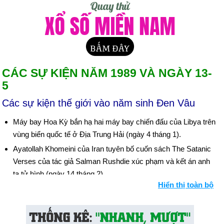
CÁC SỰ KIỆN NĂM 1989 VÀ NGÀY 13-
5
Các sự kiện thế giới vào năm sinh Đen Vâu
Máy bay Hoa Kỳ bắn hạ hai máy bay chiến đấu của Libya trên
vùng biển quốc tế ở Địa Trung Hải (ngày 4 tháng 1).
Ayatollah Khomeini của Iran tuyên bố cuốn sách The Satanic
Verses của tác giả Salman Rushdie xúc phạm và kết án anh
ta tử hình (ngày 14 tháng 2).
Hiển thị toàn bộ
Hàng chục nghìn sinh viên Trung Quốc tiếp quản Quảng
trường Thiên An Môn của Bắc Kinh trong cuộc biểu tình đòi
dân chủ (ngày 19 tháng 4 và tiếp theo). Hơn một triệu người ở