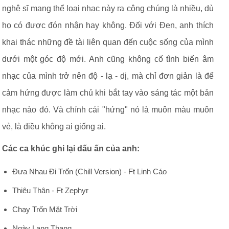
nghệ sĩ mang thể loại nhạc này ra công chúng là nhiều, dù
họ có được đón nhận hay không. Đối với Đen, anh thích
khai thác những đề tài liên quan đến cuộc sống của mình
dưới một góc độ mới. Anh cũng không cố tình biến âm
nhạc của mình trở nên độ - lạ - dị, mà chỉ đơn giản là để
cảm hứng được làm chủ khi bắt tay vào sáng tác một bản
nhạc nào đó. Và chính cái "hứng" nó là muôn màu muôn
vẻ, là điều không ai giống ai.
Các ca khúc ghi lại dấu ấn của anh:
Đưa Nhau Đi Trốn (Chill Version) - Ft Linh Cáo
Thiêu Thân - Ft Zephyr
Chạy Trốn Mặt Trời
Ngày Lang Thang