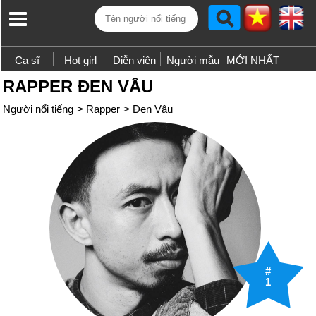
Ca sĩ
Hot girl
Diễn viên
Người mẫu
MỚI NHẤT
RAPPER ĐEN VÂU
Người nổi tiếng
>
Rapper
>
Đen Vâu
#
1