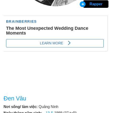
Rapper
Đen Vâu
Nơi sống/ làm việc:
Quảng Ninh
Ngày tháng năm sinh:
13-5
-1989 (37 tuổi)