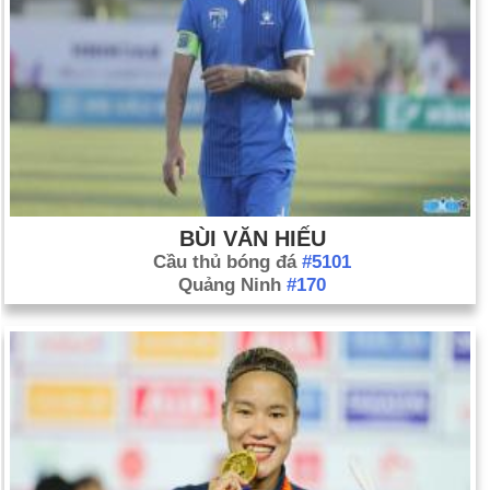
BÙI VĂN HIẾU
Cầu thủ bóng đá
#5101
Quảng Ninh
#170