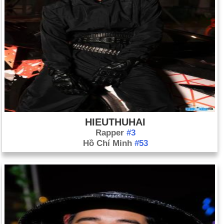
Ngày 13-5 năm 1981:
Giáo hoàng John Paul II đã bị bắn và bị
thương bởi Mehmet Ali Agca khi ông lái xe qua một đám đông
ở Quảng trường Thánh Peter, Rome.
HIEUTHUHAI
Rapper
#3
Hồ Chí Minh
#53