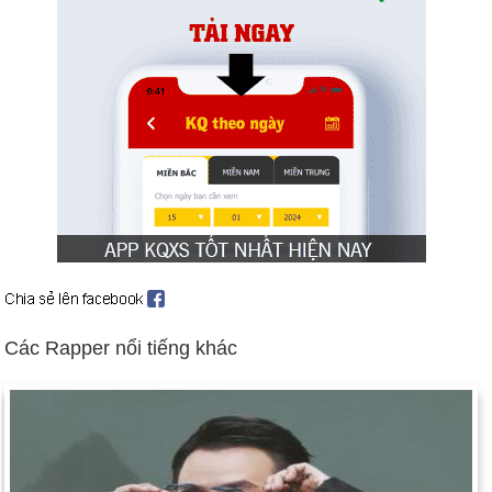
Bắc Kinh biểu tình cho dân chủ; hỗn loạn lan rộng khắp quốc
gia (giữa tháng 5 và tiếp theo). Hàng nghìn người thiệt mạng
tại Quảng trường Thiên An Môn khi các nhà lãnh đạo Trung
Quốc có đường lối cứng rắn đối với những người biểu tình
(ngày 4 tháng 6 và tiếp theo).
Mikhail S. Gorbachev được bầu làm Tổng thống Liên Xô (ngày
25 tháng 5).
P. W. Botha từ chức Tổng thống Nam Phi (ngày 14 tháng 8).
Đặng Tiểu Bình từ chức lãnh đạo Trung Quốc (ngày 9 tháng
11).
Sau 28 năm, Bức tường Berlin mở cửa về phía Tây (ngày 11
tháng 11).
Các Rapper nổi tiếng khác
Quốc hội Séc chấm dứt vai trò thống trị của những người
Cộng sản (ngày 30 tháng 11).
Cuộc nổi dậy ở Romania lật đổ chính phủ Cộng sản (ngày 15
tháng 12 và tiếp theo); Tổng thống Ceausescu và phu nhân bị
hành quyết (ngày 25 tháng 12).