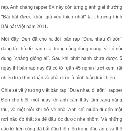
rap. Anh chàng rapper 8X này còn từng giành giải thưởng
"Bài hát được khán giả yêu thích nhất" tại chương trình
Bài hát Việt năm 2011.
Mới đây, Đen đã cho ra đời bản rap "Đưa nhau đi trốn"
đang là chủ đề tranh cãi trong cộng đồng mạng, vì có nội
dung "chẳng giống ai". Sau khi phát hành chưa được 5
ngày thì bản rap này đã có tới gần 45 nghìn lượt xem, rất
nhiều lượt bình luận và phần lớn là bình luận trái chiều.
Chia sẻ về ý tưởng viết bản rap "Đưa nhau đi trốn", rapper
Đen cho biết, một ngày khi anh cảm thấy tâm trạng nặng
trĩu, và mệt mỏi khi trở về nhà. Anh chỉ muốn đi đén một
nơi nào đó thật xa để đầu óc được nhẹ nhõm. Và những
câu từ trên cũng đã bắt đầu hiện lên trong đầu anh, và thế