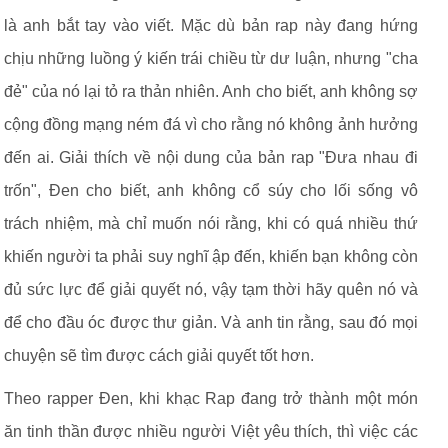
là anh bắt tay vào viết. Mặc dù bản rap này đang hứng
chịu những luồng ý kiến trái chiều từ dư luận, nhưng "cha
đẻ" của nó lại tỏ ra thản nhiên. Anh cho biết, anh không sợ
cộng đồng mạng ném đá vì cho rằng nó không ảnh hưởng
đến ai. Giải thích về nội dung của bản rap "Đưa nhau đi
trốn", Đen cho biết, anh không cổ súy cho lối sống vô
trách nhiệm, mà chỉ muốn nói rằng, khi có quá nhiều thứ
khiến người ta phải suy nghĩ ập đến, khiến bạn không còn
đủ sức lực để giải quyết nó, vậy tạm thời hãy quên nó và
để cho đầu óc được thư giản. Và anh tin rằng, sau đó mọi
chuyện sẽ tìm được cách giải quyết tốt hơn.
Theo rapper Đen, khi khạc Rap đang trở thành một món
ăn tinh thần được nhiều người Việt yêu thích, thì việc các