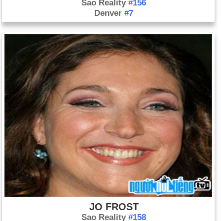
Sao Reality
#156
Denver
#7
JO FROST
Sao Reality
#158