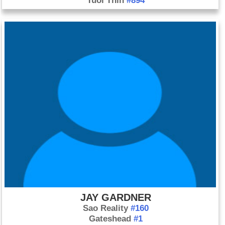
Tuổi Thìn
#894
JAY GARDNER
Sao Reality
#160
Gateshead
#1