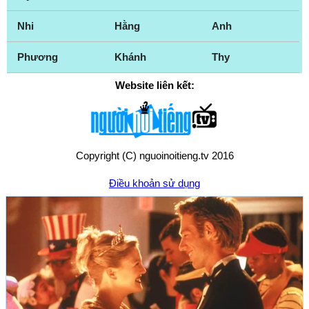
Nhi
Hằng
Anh
Phương
Khánh
Thy
Website liên kết:
Copyright (C) nguoinoitieng.tv 2016
Điều khoản sử dụng
Chính sách quyền riêng tư
Liên hệ:
mail.nguoinoitieng.tv@gmail.com