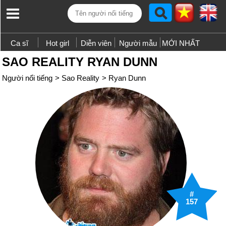
Ca sĩ
Hot girl
Diễn viên
Người mẫu
MỚI NHẤT
SAO REALITY RYAN DUNN
Người nổi tiếng
>
Sao Reality
>
Ryan Dunn
#
157