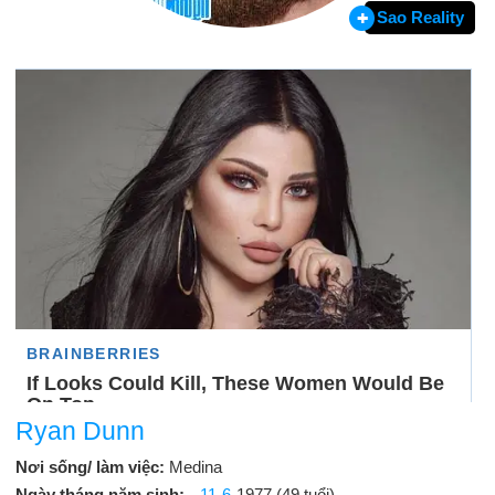
Sao Reality
Ryan Dunn
Nơi sống/ làm việc:
Medina
Ngày tháng năm sinh:
11-6
-1977 (49 tuổi)