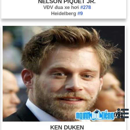
NELSON PIQUET JR.
VĐV đua xe hơi
#278
Heidelberg
#9
KEN DUKEN