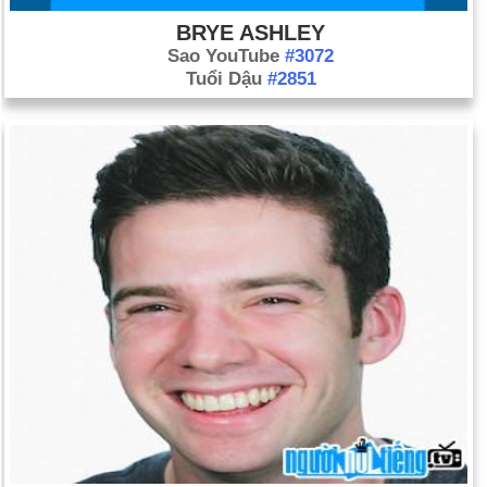
Ngày 1-4 năm 1933:
Cuộc đàn áp người Do Thái của Đức
BRYE ASHLEY
Quốc xã bắt đầu ở Đức với việc tẩy chay các cơ sở kinh
Sao YouTube
#3072
doanh của người Do Thái.
Tuổi Dậu
#2851
Ngày 1-4 năm 1945:
Lực lượng Mỹ đổ bộ lên Okinawa trong
Thế chiến thứ hai.
Ngày 1-4 năm 1960:
Vệ tinh thời tiết đầu tiên của Hoa Kỳ,
TIROS-1, được phóng từ Cape Canaveral.
Ngày 1-4 năm 1970:
Tổng thống Nixon đã ký dự luật cấm
quảng cáo thuốc lá trên đài phát thanh và truyền hình.
Ngày 1-4 năm 1976:
Steve Wozniak và Steve Jobs thành lập
Apple Computer.
Ngày 1-4 năm 1979:
Ayatollah Khomeini tuyên bố thành lập
nước Cộng hòa Hồi giáo Iran.
Ngày 1-4 năm 2001:
Cựu Tổng thống Nam Tư Slobodan
Milosevic bị bắt vì cáo buộc tham nhũng.
Ngày 1-4 năm 2003:
Pvt. Jessica Lynch được biệt kích Hoa
Kỳ giải cứu trong một cuộc đột kích vào một bệnh viện ở Iraq.