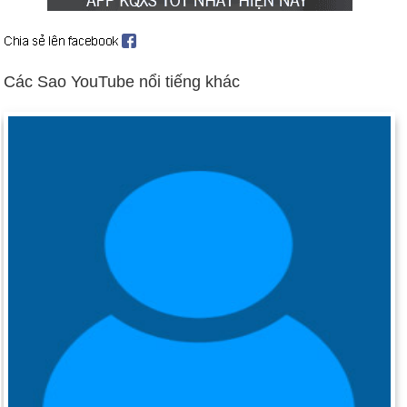
Iraq chấm dứt hợp tác với các thanh sát viên vũ khí của Liên
hợp quốc (ngày 5 tháng 8). Clinton ra lệnh không kích (16–19
tháng 12).
Các Sao YouTube nổi tiếng khác
Đại sứ quán Hoa Kỳ ở Kenya và Tanzania bị đánh bom (ngày
7 tháng 8). Tên lửa hành trình của Mỹ đã bắn trúng các căn cứ
bị nghi là khủng bố ở Sudan và Afghanistan (ngày 20 tháng 8).
Nga chiến đấu để ngăn chặn sự sụp đổ tài chính (ngày 17
tháng 8).
Cựu độc tài Chile Augusto Pinochet bị bắt tại London (ngày 16
tháng 10).
Thỏa thuận Wye Mills giữa Netanyahu và Arafat thúc đẩy các
cuộc đàm phán hòa bình Trung Đông tiến tới (ngày 23 tháng
10). Bối cảnh: Đàm phán Hòa bình Trung Đông
Ngày sinh Rome Green Jr (1-4) trong lịch sử
Ngày 1-4 năm 1789:
Ngài Frederick Muhlenberg của
Pennsylvania được bầu làm Chủ tịch Hạ viện đầu tiên.