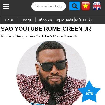
Ca sĩ
Hot girl
Diễn viên
Người mẫu
MỚI NHẤT
SAO YOUTUBE ROME GREEN JR
Người nổi tiếng
>
Sao YouTube
>
Rome Green Jr
#
3078