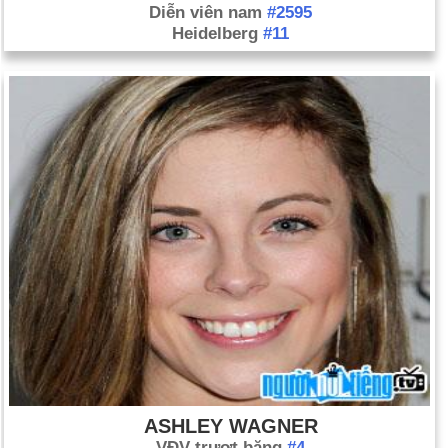
Diễn viên nam
#2595
Heidelberg
#11
ASHLEY WAGNER
VĐV trượt băng
#4