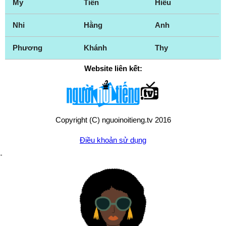
My
Tiên
Hiếu
Nhi
Hằng
Anh
Phương
Khánh
Thy
Website liên kết:
Copyright (C) nguoinoitieng.tv 2016
Điều khoản sử dụng
Chính sách quyền riêng tư