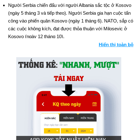
Người Serbia chiến đấu với người Albania sắc tộc ở Kosovo
(ngày 5 tháng 3 và tiếp theo). Người Serbia gia hạn cuộc tấn
công vào phiến quân Kosovo (ngày 1 tháng 6). NATO, sắp có
các cuộc không kích, đạt được thỏa thuận với Milosevic ở
Kosovo (ngày 12 tháng 10).
Hiển thị toàn bộ
Hiệp định Thứ Sáu Tuần Thánh đã đạt được ở Bắc Ireland
(ngày 10 tháng 4). Quốc hội Ireland ủng hộ hiệp định hòa bình
(ngày 22 tháng 4). Bối cảnh: Các cuộc đàm phán hòa bình tại
Bắc Ireland
Người châu Âu đồng ý về một đơn vị tiền tệ duy nhất là đồng
euro (ngày 3 tháng 5).
Ấn Độ tiến hành ba cuộc thử nghiệm nguyên tử bất chấp sự
phản đối của toàn thế giới (ngày 11 tháng 5 năm 13). Pakistan
thực hiện năm vụ thử hạt nhân để đáp trả (ngày 29, 30 tháng
5).
Nhà độc tài Indonesia Suharto từ chức sau 32 năm cầm
quyền (ngày 21 tháng 5).