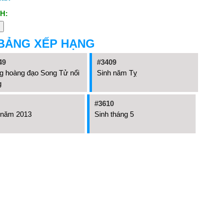
H:
BẢNG XẾP HẠNG
49
#3409
g hoàng đạo Song Tử nổi
Sinh năm Tỵ
g
#3610
 năm 2013
Sinh tháng 5