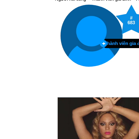
#
683
Thành viên gia 