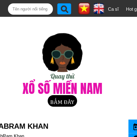
Ca sĩ
Hot gi
H ABRAM KHAN
bRam Khan