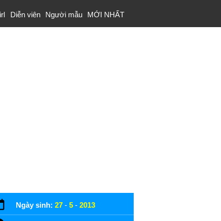
rl
Diễn viên
Người mẫu
MỚI NHẤT
Ngày sinh:
27
-
5
-
2013