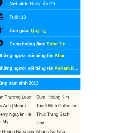
Nơi sinh:
Nước Ấn Độ
Tuổi:
13
Con giáp:
Quý Tỵ
Cung hoàng đạo:
Song Tử
hững người nổi tiếng tên
Khan
hững người nổi tiếng tên
AbRam Khan
ùng năm sinh 2013
ần Phương Loan
Sumi Hoàng Kim
n Anh (Moon)
Tuyết Bích Collection
erry Nguyễn Hà
Thục Trang Sachi
i My
Jinx
 Hoàng Băng Giá
Không Sợ Chó