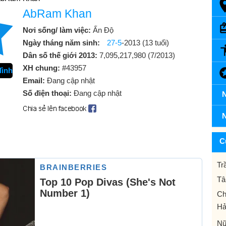
AbRam Khan
Nơi sống/ làm việc:
Ấn Độ
Ngày tháng năm sinh:
27-5
-2013 (13 tuổi)
Dân số thế giới 2013:
7,095,217,980 (7/2013)
XH chung:
#43957
đình
Email:
Đang cập nhật
Số điện thoại:
Đang cập nhật
N
N
C
Tr
Tâ
Ch
Hả
Nữ