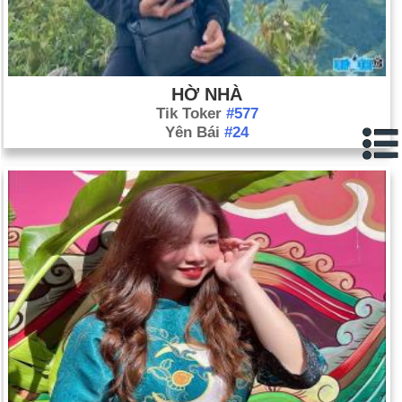
HỜ NHÀ
Tik Toker
#577
Yên Bái
#24