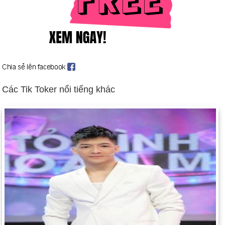
Ngày 18-5 năm 1804:
Napoléon Bonaparte được Thượng viện
Pháp tuyên bố là Hoàng đế của Pháp.
Ngày 18-5 năm 1896:
Tòa án tối cao khẳng định sự phân biệt
chủng tộc trong vụ Plessy kiện Ferguson là "tách biệt nhưng
bình đẳng."
Ngày 18-5 năm 1920:
Giáo hoàng John Paul II sinh ra gần
Krakow, Ba Lan.
Các Tik Toker nổi tiếng khác
Ngày 18-5 năm 1953:
Jacqueline Cochran trở thành người
phụ nữ đầu tiên bay nhanh hơn tốc độ âm thanh.
Ngày 18-5 năm 1974:
Ấn Độ trở thành quốc gia thứ 6 trở
thành cường quốc hạt nhân.
Ngày 18-5 năm 1980:
Núi St. Helens, ở bang Washington, đã
phun trào sau 123 năm không hoạt động.
Ngày 18-5 năm 1994:
Quân đội Israel rút khỏi dải Gaza sau 3
thập kỷ chiếm đóng và người Palestine tiếp quản.
Ngày 18-5 năm 2000:
Một dự luật cuối cùng đã được thông
qua đã loại bỏ lá cờ Liên minh miền Nam khỏi nhà nước Nam