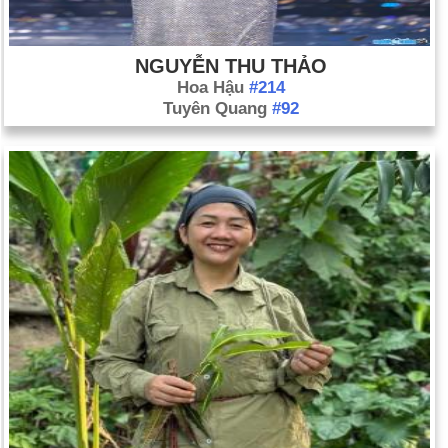
NGUYỄN THU THẢO
Hoa Hậu
#214
Tuyên Quang
#92