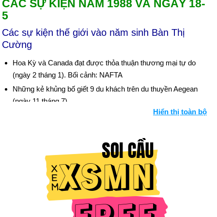
CÁC SỰ KIỆN NĂM 1988 VÀ NGÀY 18-
5
Các sự kiện thế giới vào năm sinh Bàn Thị
Cường
Hoa Kỳ và Canada đạt được thỏa thuận thương mại tự do
(ngày 2 tháng 1). Bối cảnh: NAFTA
Những kẻ khủng bố giết 9 du khách trên du thuyền Aegean
(ngày 11 tháng 7).
Hiển thị toàn bộ
Benazir Bhutto, nữ thủ tướng Hồi giáo đầu tiên, được chọn
lãnh đạo Pakistan (ngày 1 tháng 12).
Pan-Am 747 phát nổ do bom khủng bố và rơi ở Lockerbie,
Scotland, giết chết tất cả 259 người trên tàu và 11 người trên
mặt đất (ngày 21 tháng 12).
Ngày sinh Bàn Thị Cường (18-5) trong lịch sử
Ngày 18-5 năm 1642:
Thành phố Montreal thuộc Canada ngày
này được thành lập do những người Pháp.