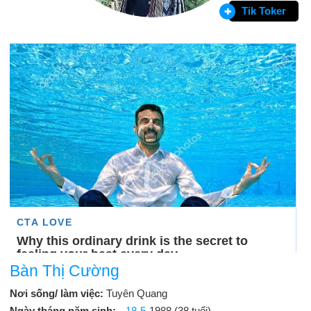
Tik Toker
Bàn Thị Cường
Nơi sống/ làm việc:
Tuyên Quang
Ngày tháng năm sinh:
18-5
-1988 (38 tuổi)