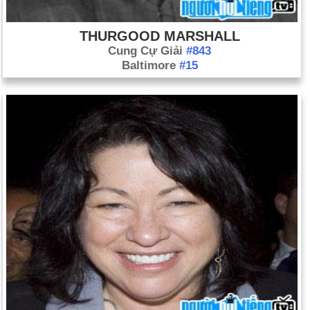
THURGOOD MARSHALL
Cung Cự Giải
#843
Baltimore
#15