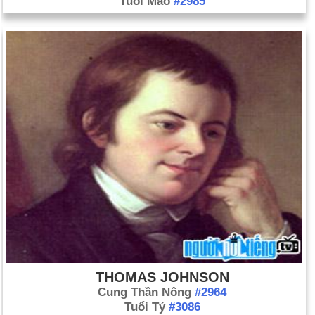
Tuổi Mão
#2985
THOMAS JOHNSON
Cung Thần Nông
#2964
Tuổi Tý
#3086