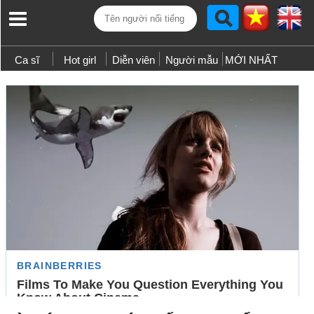
Ca sĩ
Hot girl
Diễn viên
Người mẫu
MỚI NHẤT