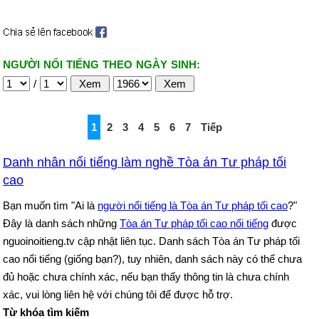
NGƯỜI NỔI TIẾNG THEO NGÀY SINH:
/
1
2
3
4
5
6
7
Tiếp
Danh nhân nổi tiếng làm nghề Tòa án Tư pháp tối
cao
Bạn muốn tìm "Ai là
người nổi tiếng là Tòa án Tư pháp tối cao
?"
Đây là danh sách những
Tòa án Tư pháp tối cao nổi tiếng
được
nguoinoitieng.tv cập nhật liên tục. Danh sách Tòa án Tư pháp tối
cao nổi tiếng (giống bạn?), tuy nhiên, danh sách này có thể chưa
đủ hoặc chưa chính xác, nếu bạn thấy thông tin là chưa chính
xác, vui lòng liên hệ với chúng tôi để được hỗ trợ.
Từ khóa tìm kiếm