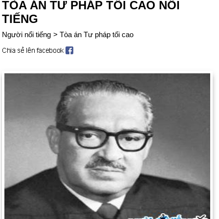
TÒA ÁN TƯ PHÁP TỐI CAO NỔI
TIẾNG
Người nổi tiếng
>
Tòa án Tư pháp tối cao