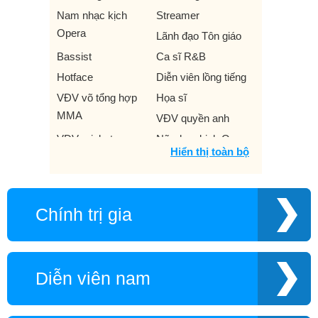
Nam nhạc kịch
Streamer
Opera
Lãnh đạo Tôn giáo
Bassist
Ca sĩ R&B
Hotface
Diễn viên lồng tiếng
VĐV võ tổng hợp
Họa sĩ
MMA
VĐV quyền anh
VĐV cricket
Nữ nhạc kịch Opera
Hiển thị toàn bộ
Nhà thiết kế thời
VĐV bóng bầu dục
trang
Ca sĩ thế giới
Nhà báo
DJ
Chính trị gia
VĐV đua xe hơi
VĐV vật
Nghệ sĩ trống
Sao Vine
Ca sĩ nhạc đồng quê
Nhà viết kịch
Diễn viên nam
Sao Instagram
Nghệ sĩ đàn piano
Nhà khoa học
Nghệ sĩ dance