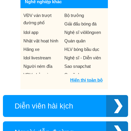
Nghề nghiệp khác
VĐV ván trượt
Bộ trưởng
đường phố
Giải đấu bóng đá
Idol app
Nghệ sĩ viôlôngxen
Nhật vật hoạt hình
Quán quân
Hãng xe
HLV bóng bầu dục
Idol livestream
Nghệ sĩ - Diễn viên
Người ném đĩa
Sao snapchat
VĐV nhảy sào
Ca sĩ nhạc ma
Hiển thị toàn bộ
Caster
Chuyên gia đào tạo
Group
Người cưỡi bò tót
Nhà văn đương đại
VĐV xe trượt tuyết
Diễn viên hài kịch
VĐV Thể dục dụng
Võ sĩ
cụ
HLV
Nhà tạo mẫu tóc
Diễn viên chèo