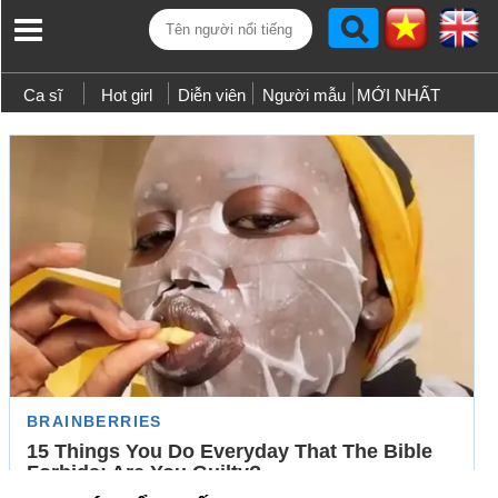
Ca sĩ
Hot girl
Diễn viên
Người mẫu
MỚI NHẤT