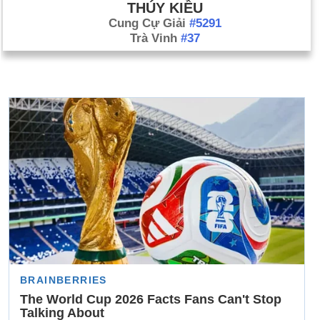
THÚY KIỀU
Cung Cự Giải
#5291
Trà Vinh
#37