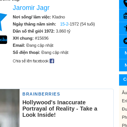
Jaromir Jagr
Nơi sống/ làm việc:
Kladno
Ngày tháng năm sinh:
15-2
-1972 (54 tuổi)
Dân số thế giới 1972:
3.860 tỷ
XH chung:
#15696
 cầu
Email:
Đang cập nhật
Số điện thoại:
Đang cập nhật
N
N
C
Âu
Er
Đư
Ph
Ph