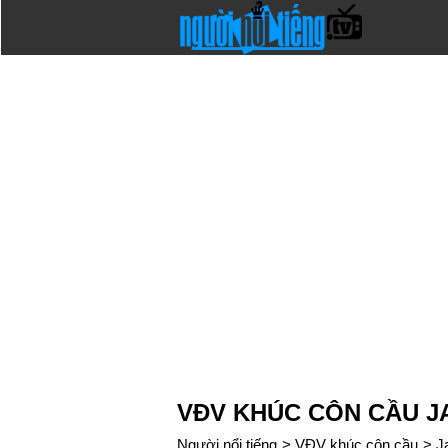
VĐV KHÚC CÔN CẦU J
Người nổi tiếng
>
VĐV khúc côn cầu
>
J