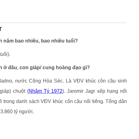
r
h năm bao nhiêu, bao nhiêu tuổi?
uổi).
h ở đâu, con giáp/ cung hoàng đạo gì?
 Kladno, nước Cộng Hòa Séc. Là VĐV khúc côn cầu sinh
giáp) chuột (
Nhâm Tý 1972
). Jaromir Jagr xếp hạng nổi
 43 trong danh sách VĐV khúc côn cầu nổi tiếng. Tổng dân
3.860 tỷ người.