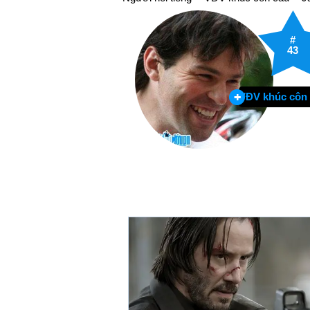
#
43
VĐV khúc côn