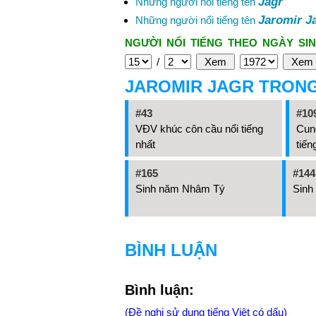
Jagr
Những người nổi tiếng tên
Jaromir J
Những người nổi tiếng tên
NGƯỜI NỔI TIẾNG THEO NGÀY SIN
/
JAROMIR JAGR TRON
#43
#10
VĐV khúc côn cầu nổi tiếng
Cun
nhất
tiến
#165
#144
Sinh năm Nhâm Tý
Sinh
BÌNH LUẬN
Bình luận:
(Đề nghị sử dụng tiếng Việt có dấu)