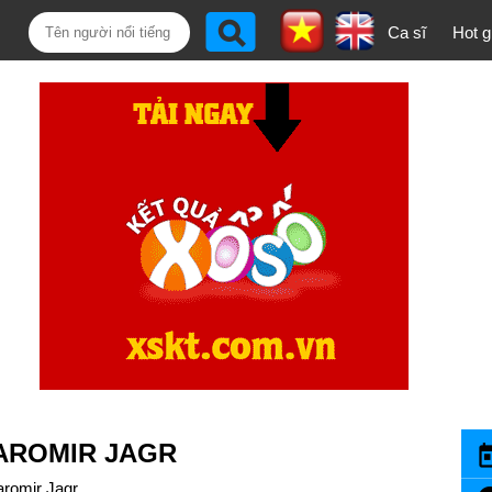
Ca sĩ
Hot gi
AROMIR JAGR
aromir Jagr