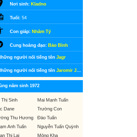
Nơi sinh:
Kladno
Tuổi:
54
Con giáp:
Nhâm Tý
Cung hoàng đạo:
Bảo Bình
hững người nổi tiếng tên
Jagr
hững người nổi tiếng tên
Jaromir Jagr
ùng năm sinh 1972
 Thị Sinh
Mai Mạnh Tuấn
ic Dane
Trường Con
ờng Thu Hương
Đào Tuấn
ạm Anh Tuấn
Nguyễn Tuấn Quỳnh
an Thị Lai
Mộng Kha