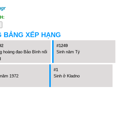
agr
H:
G BẢNG XẾP HẠNG
92
#1249
g hoàng đạo Bảo Bình nổi
Sinh năm Tý
g
#1
 năm 1972
Sinh ở Kladno