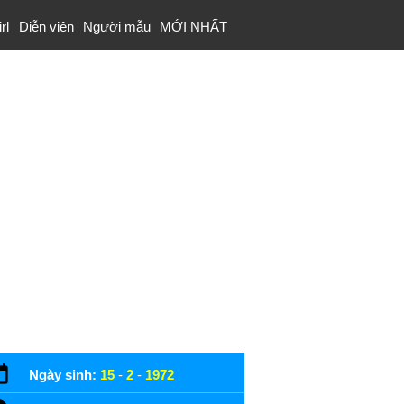
rl
Diễn viên
Người mẫu
MỚI NHẤT
Ngày sinh:
15
-
2
-
1972