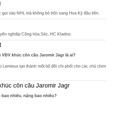
g
c gọi vào NHL mà không bỏ trốn sang Hoa Kỳ đầu tiên.
uyên nghiệp Cộng hòa Séc, HC Kladno.
t
êu VĐV khúc côn cầu Jaromir Jagr là ai?
 Lemieux tạo thành một bộ đôi chi phối cho các chú chim
húc côn cầu Jaromir Jagr
 bao nhiêu, nặng bao nhiêu?