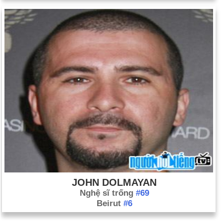
JOHN DOLMAYAN
Nghệ sĩ trống
#69
Beirut
#6