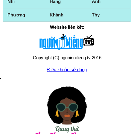
Nhi
Hằng
Anh
Phương
Khánh
Thy
Website liên kết:
Copyright (C) nguoinoitieng.tv 2016
Điều khoản sử dụng
Chính sách quyền riêng tư
Liên hệ:
mail.nguoinoitieng.tv@gmail.com