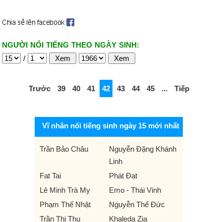
NGƯỜI NỔI TIẾNG THEO NGÀY SINH:
/
Trước
39
40
41
42
43
44
45
...
Tiếp
Vĩ nhân nổi tiếng sinh ngày 15 mới nhất
Trần Bảo Châu
Nguyễn Đặng Khánh
Linh
Fat Tai
Phát Đạt
Lê Minh Trà My
Emo - Thái Vinh
Phạm Thế Nhật
Nguyễn Thế Đức
Trần Thị Thu
Khaleda Zia