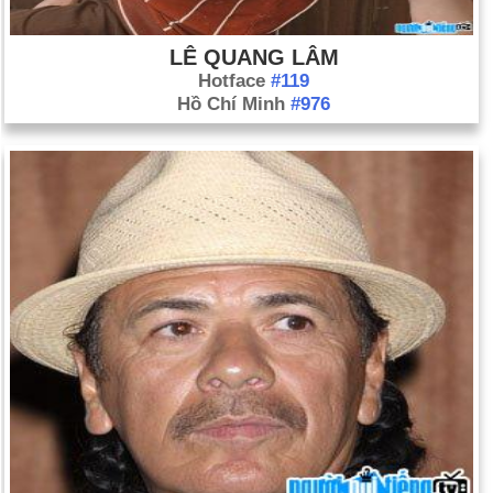
LÊ QUANG LÂM
Hotface
#119
Hồ Chí Minh
#976