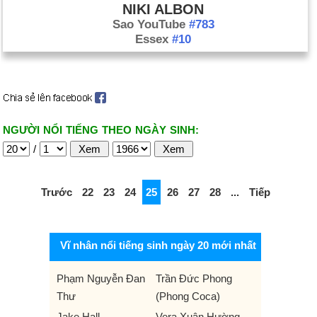
NIKI ALBON
Sao YouTube
#783
Essex
#10
NGƯỜI NỔI TIẾNG THEO NGÀY SINH:
/
Trước
22
23
24
25
26
27
28
...
Tiếp
Vĩ nhân nổi tiếng sinh ngày 20 mới nhất
Phạm Nguyễn Đan
Trần Đức Phong
Thư
(Phong Coca)
Jake Hall
Vera Xuân Hường