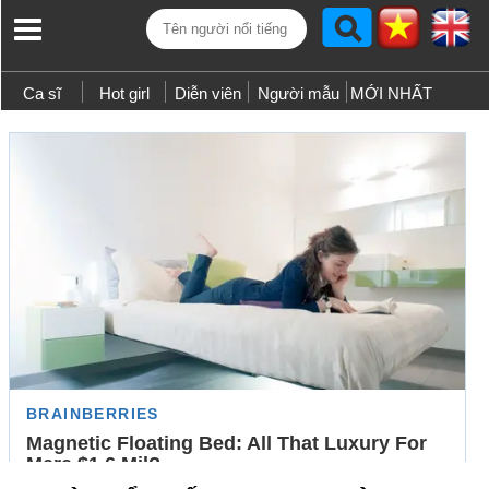
Ca sĩ
Hot girl
Diễn viên
Người mẫu
MỚI NHẤT