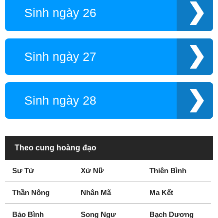
Sinh ngày 26
Sinh ngày 27
Sinh ngày 28
Theo cung hoàng đạo
Sư Tử
Xử Nữ
Thiên Bình
Thần Nông
Nhân Mã
Ma Kết
Bảo Bình
Song Ngư
Bạch Dương