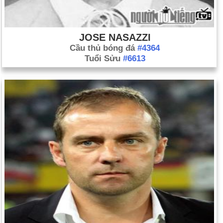
JOSE NASAZZI
Cầu thủ bóng đá
#4364
Tuổi Sửu
#6613