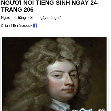
NGƯỜI NỔI TIẾNG SINH NGÀY 24-
TRANG 206
Người nổi tiếng
>
Sinh ngày mùng 24