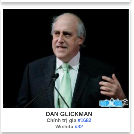
DAN GLICKMAN
Chính trị gia
#1682
Wichita
#32