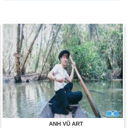
ANH VŨ ART