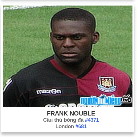
FRANK NOUBLE
Cầu thủ bóng đá
#4371
London
#681