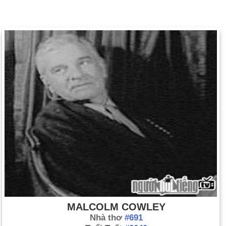
MALCOLM COWLEY
Nhà thơ
#691