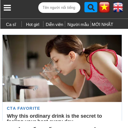
Ca sĩ
Hot girl
Diễn viên
Người mẫu
MỚI NHẤT