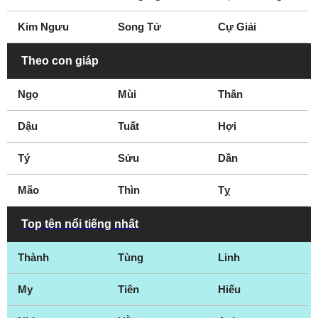
Kim Ngưu
Song Tử
Cự Giải
Theo con giáp
Ngọ
Mùi
Thân
Dậu
Tuất
Hợi
Tý
Sửu
Dần
Mão
Thìn
Tỵ
Top tên nổi tiếng nhất
Thành
Tùng
Linh
My
Tiên
Hiếu