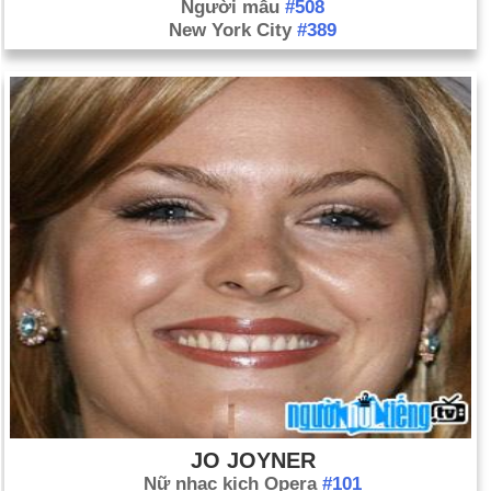
Người mẫu
#508
New York City
#389
JO JOYNER
Nữ nhạc kịch Opera
#101