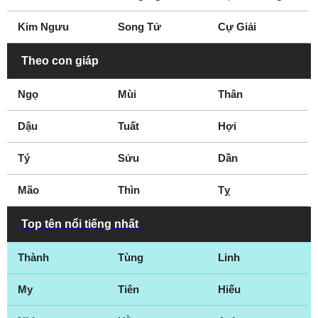
Kim Ngưu
Song Tử
Cự Giải
Theo con giáp
Ngọ
Mùi
Thân
Dậu
Tuất
Hợi
Tý
Sửu
Dần
Mão
Thìn
Tỵ
Top tên nổi tiếng nhất
Thành
Tùng
Linh
My
Tiên
Hiếu