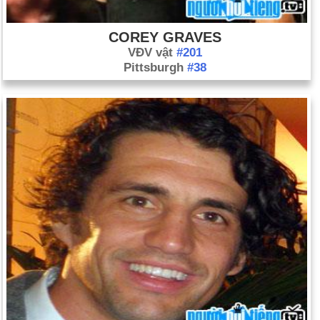
COREY GRAVES
VĐV vật
#201
Pittsburgh
#38