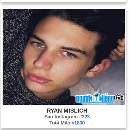
RYAN MISLICH
Sao Instagram
#223
Tuổi Mão
#1800