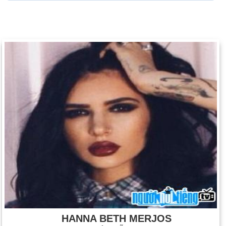
HANNA BETH MERJOS