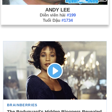
ANDY LEE
Diễn viên hài
#199
Tuổi Dậu
#1734