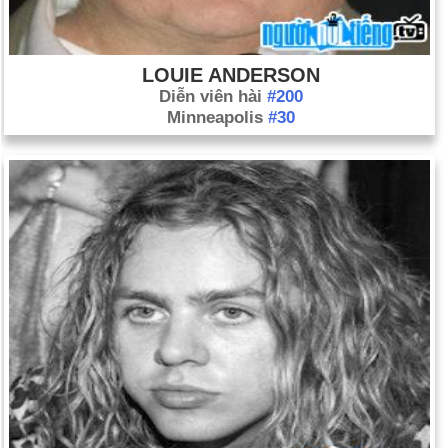
LOUIE ANDERSON
Diễn viên hài
#200
Minneapolis
#30