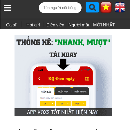
Ca sĩ
Hot girl
Diễn viên
Người mẫu
MỚI NHẤT