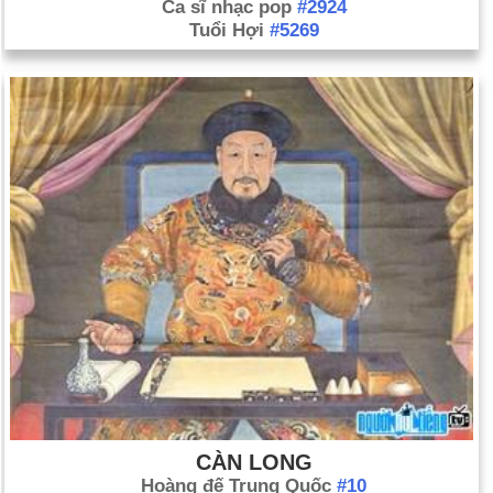
Ca sĩ nhạc pop
#2924
Tuổi Hợi
#5269
CÀN LONG
Hoàng đế Trung Quốc
#10