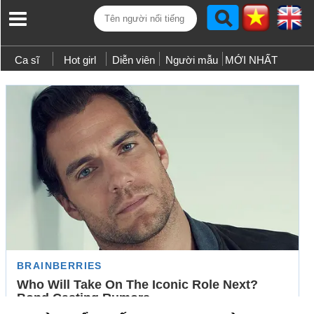
Ca sĩ
Hot girl
Diễn viên
Người mẫu
MỚI NHẤT