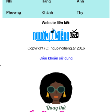
Nhi
Hằng
Anh
Phương
Khánh
Thy
Website liên kết:
Copyright (C) nguoinoitieng.tv 2016
Điều khoản sử dụng
Chính sách quyền riêng tư
Liên hệ:
mail.nguoinoitieng.tv@gmail.com