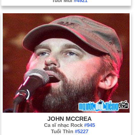
Tuổi Mùi
#4921
JOHN MCCREA
Ca sĩ nhạc Rock
#945
Tuổi Thìn
#5227