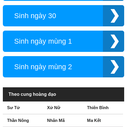
Sinh ngày 30
Sinh ngày mùng 1
Sinh ngày mùng 2
Theo cung hoàng đạo
Sư Tử
Xử Nữ
Thiên Bình
Thần Nông
Nhân Mã
Ma Kết