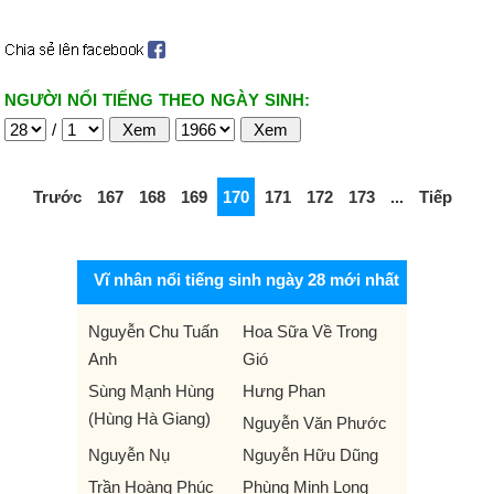
NGƯỜI NỔI TIẾNG THEO NGÀY SINH:
/
Trước
167
168
169
170
171
172
173
...
Tiếp
Vĩ nhân nổi tiếng sinh ngày 28 mới nhất
Nguyễn Chu Tuấn
Hoa Sữa Về Trong
Anh
Gió
Sùng Mạnh Hùng
Hưng Phan
(Hùng Hà Giang)
Nguyễn Văn Phước
Nguyễn Nụ
Nguyễn Hữu Dũng
Trần Hoàng Phúc
Phùng Minh Long