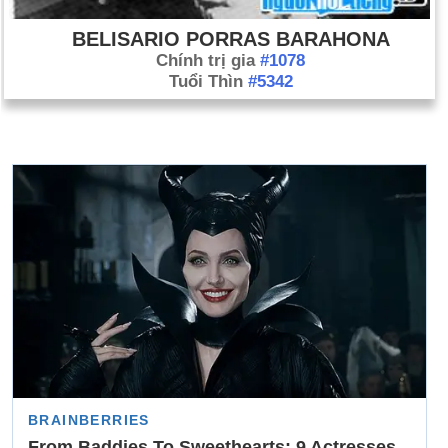
BELISARIO PORRAS BARAHONA
Chính trị gia
#1078
Tuổi Thìn
#5342