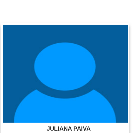
JULIANA PAIVA