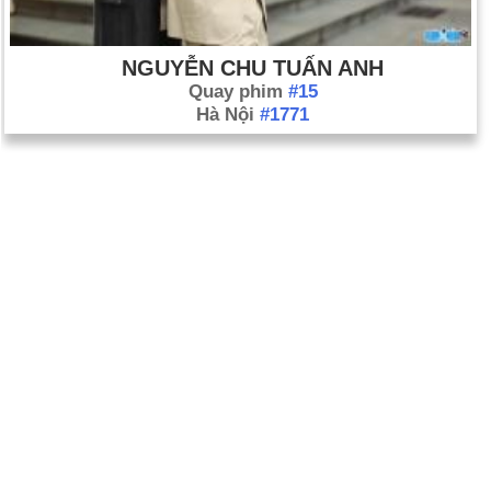
NGUYỄN CHU TUẤN ANH
Quay phim
#15
Hà Nội
#1771