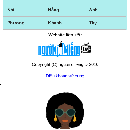
Nhi
Hằng
Anh
Phương
Khánh
Thy
Website liên kết:
Copyright (C) nguoinoitieng.tv 2016
Điều khoản sử dụng
Chính sách quyền riêng tư
Liên hệ:
mail.nguoinoitieng.tv@gmail.com