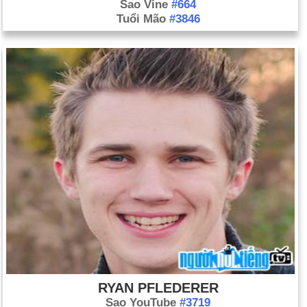
Sao Vine
#664
Tuổi Mão
#3846
RYAN PFLEDERER
Sao YouTube
#3719