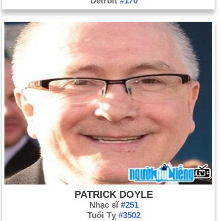
Detroit
#170
PATRICK DOYLE
Nhạc sĩ
#251
Tuổi Tỵ
#3502