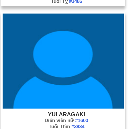
Tuổi Tỵ
#3486
YUI ARAGAKI
Diễn viên nữ
#1600
Tuổi Thìn
#3834