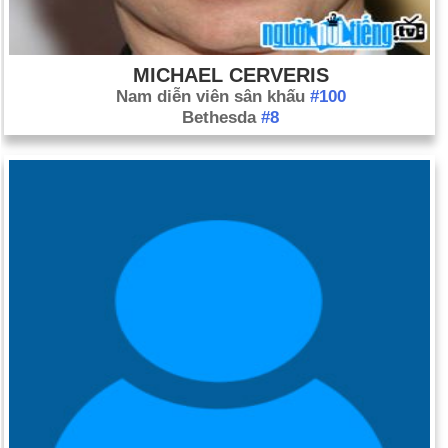
MICHAEL CERVERIS
Nam diễn viên sân khấu
#100
Bethesda
#8