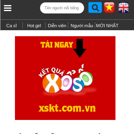
Ca sĩ
Hot girl
Diễn viên
Người mẫu
MỚI NHẤT