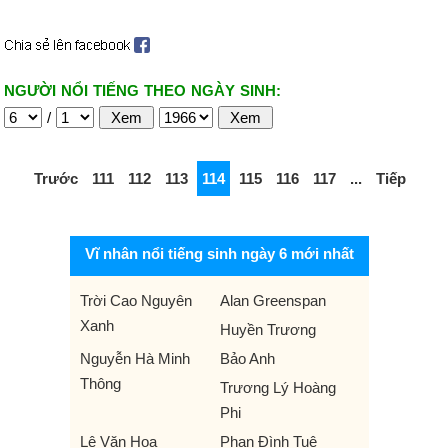
NGƯỜI NỔI TIẾNG THEO NGÀY SINH:
/
Trước
111
112
113
114
115
116
117
...
Tiếp
Vĩ nhân nổi tiếng sinh ngày 6 mới nhất
Trời Cao Nguyên
Alan Greenspan
Xanh
Huyền Trương
Nguyễn Hà Minh
Bảo Anh
Thông
Trương Lý Hoàng
Phi
Lê Văn Hoa
Phan Đình Tuệ