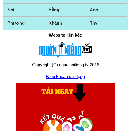
Nhi
Hằng
Anh
Phương
Khánh
Thy
Website liên kết:
Copyright (C) nguoinoitieng.tv 2016
Điều khoản sử dụng
Chính sách quyền riêng tư
Liên hệ:
mail.nguoinoitieng.tv@gmail.com