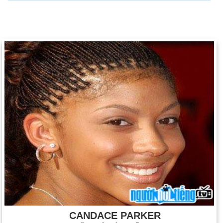
CANDACE PARKER