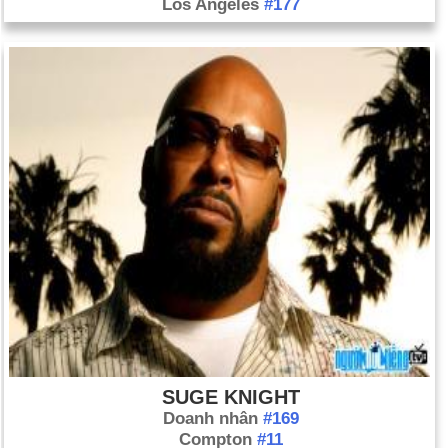
Los Angeles
#177
SUGE KNIGHT
Doanh nhân
#169
Compton
#11