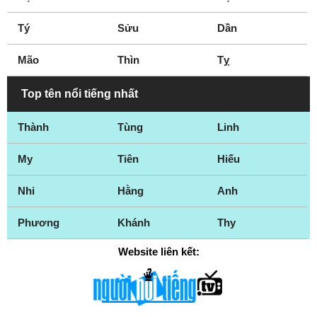
Tý
Sửu
Dần
Mão
Thìn
Tỵ
Top tên nổi tiếng nhất
Thành
Tùng
Linh
My
Tiên
Hiếu
Nhi
Hằng
Anh
Phương
Khánh
Thy
Website liên kết: