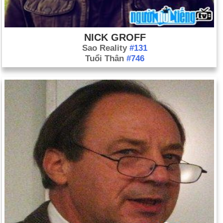
NICK GROFF
Sao Reality
#131
Tuổi Thân
#746