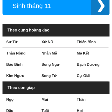
Sinh tháng 11
Theo cung hoàng đạo
Sư Tử
Xử Nữ
Thiên Bình
Thần Nông
Nhân Mã
Ma Kết
Bảo Bình
Song Ngư
Bạch Dương
Kim Ngưu
Song Tử
Cự Giải
Theo con giáp
Ngọ
Mùi
Thân
Dậu
Tuất
Hợi