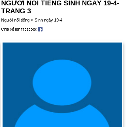
NGƯỜI NỔI TIẾNG SINH NGÀY 19-4-
TRANG 3
Người nổi tiếng
>
Sinh ngày 19-4