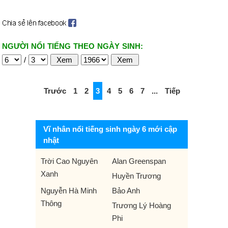
NGƯỜI NỔI TIẾNG THEO NGÀY SINH:
/
Trước
1
2
3
4
5
6
7
...
Tiếp
Vĩ nhân nổi tiếng sinh ngày 6 mới cập
nhật
Trời Cao Nguyên
Alan Greenspan
Xanh
Huyền Trương
Nguyễn Hà Minh
Bảo Anh
Thông
Trương Lý Hoàng
Phi