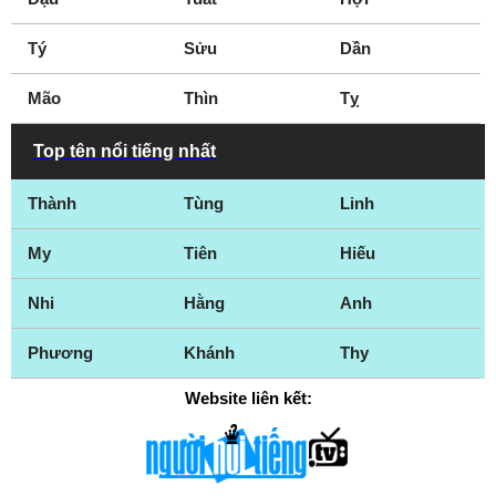
Tý
Sửu
Dần
Mão
Thìn
Tỵ
Top tên nổi tiếng nhất
Thành
Tùng
Linh
My
Tiên
Hiếu
Nhi
Hằng
Anh
Phương
Khánh
Thy
Website liên kết: