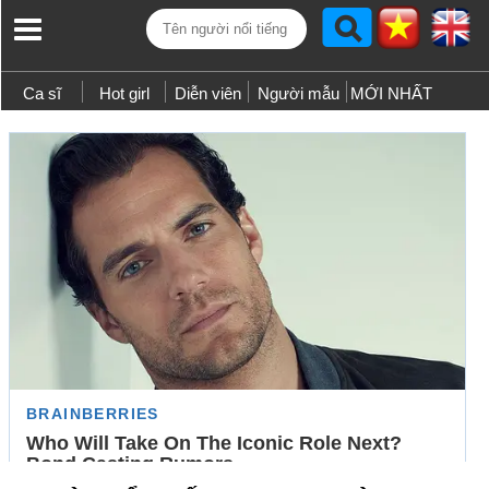
Ca sĩ
Hot girl
Diễn viên
Người mẫu
MỚI NHẤT