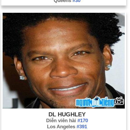
Queens
#30
DL HUGHLEY
Diễn viên hài
#170
Los Angeles
#391