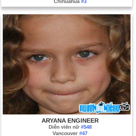
Chihuahua
#3
ARYANA ENGINEER
Diễn viên nữ
#548
Vancouver
#47