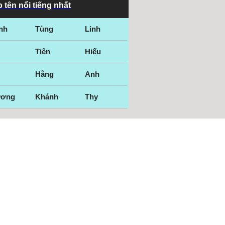
 tên nổi tiếng nhất
nh
Tùng
Linh
Tiên
Hiếu
Hằng
Anh
ương
Khánh
Thy