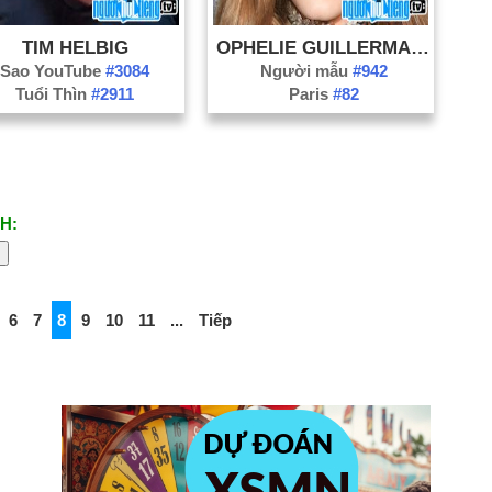
TIM HELBIG
OPHELIE GUILLERMAND
Sao YouTube
#3084
Người mẫu
#942
Tuổi Thìn
#2911
Paris
#82
H:
6
7
8
9
10
11
...
Tiếp