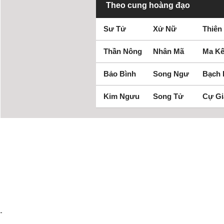
Theo cung hoàng đạo
Sư Tử
Xử Nữ
Thiên
Thần Nông
Nhân Mã
Ma Kế
Bảo Bình
Song Ngư
Bạch
Kim Ngưu
Song Tử
Cự Gi