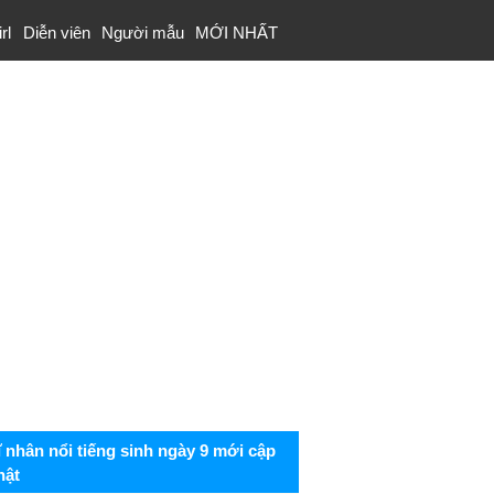
rl
Diễn viên
Người mẫu
MỚI NHẤT
ĩ nhân nổi tiếng sinh ngày 9 mới cập
hật