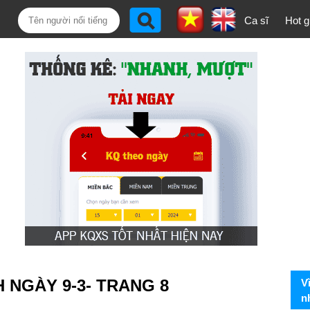
Ca sĩ
Hot gi
H NGÀY 9-3- TRANG 8
V
n