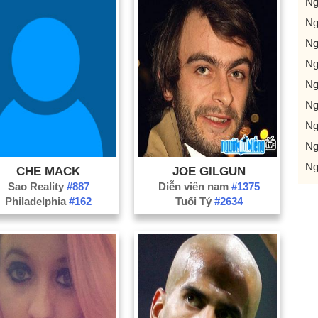
Ng
Ng
Ng
Ng
Ng
Ng
Ng
Ng
Ng
CHE MACK
JOE GILGUN
Sao Reality
#887
Diễn viên nam
#1375
Philadelphia
#162
Tuổi Tý
#2634