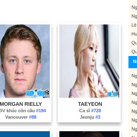
Ng
Ng
Lê
Hu
Qu
Qu
N
Ng
Ng
Ng
Ng
MORGAN RIELLY
TAEYEON
ĐV khúc côn cầu
#194
Ca sĩ
#728
Ng
Vancouver
#88
Jeonju
#3
Ng
Ng