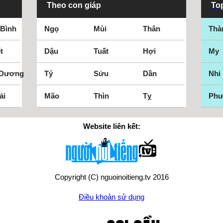
Theo con giáp
Top
 Bình
Ngọ
Mùi
Thân
Thà
t
Dậu
Tuất
Hợi
My
 Dương
Tý
Sửu
Dần
Nhi
ải
Mão
Thìn
Tỵ
Ph
Website liên kết:
Copyright (C) nguoinoitieng.tv 2016
Điều khoản sử dụng