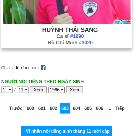
HUỲNH THÁI SANG
Ca sĩ
#1990
Hồ Chí Minh
#3020
NGƯỜI NỔI TIẾNG THEO NGÀY SINH:
/
Trước
600
601
602
603
604
605
606
...
Tiếp
Vĩ nhân nổi tiếng sinh tháng 11 mới cập