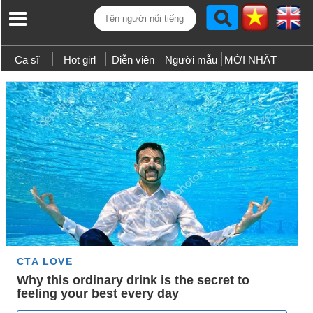
Ca sĩ
Hot girl
Diễn viên
Người mẫu
MỚI NHẤT