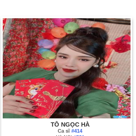
TÔ NGỌC HÀ
Ca sĩ
#414