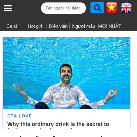
Ca sĩ
Hot girl
Diễn viên
Người mẫu
MỚI NHẤT