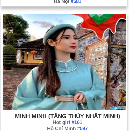
Hà Nội
#581
MINH MINH (TĂNG THÙY NHẬT MINH)
Hot girl
#161
Hồ Chí Minh
#597