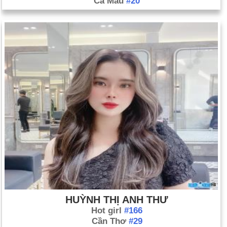
Cà Mau
#20
HUỲNH THỊ ANH THƯ
Hot girl
#166
Cần Thơ
#29