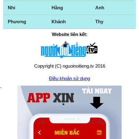
Nhi
Hằng
Anh
Phương
Khánh
Thy
Website liên kết:
Copyright (C) nguoinoitieng.tv 2016
Điều khoản sử dụng
Chính sách quyền riêng tư
Liên hệ:
mail.nguoinoitieng.tv@gmail.com