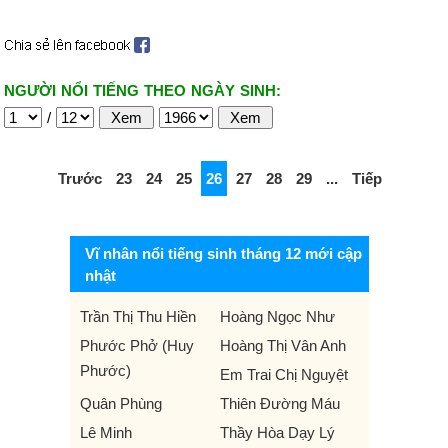
NGƯỜI NỔI TIẾNG THEO NGÀY SINH:
/
Trước
23
24
25
26
27
28
29
...
Tiếp
Vĩ nhân nổi tiếng sinh tháng 12 mới cập
nhật
Trần Thị Thu Hiền
Hoàng Ngọc Như
Phước Phở (Huy
Hoàng Thị Vân Anh
Phước)
Em Trai Chị Nguyệt
Quân Phùng
Thiên Đường Máu
Lê Minh
Thầy Hòa Dạy Lý