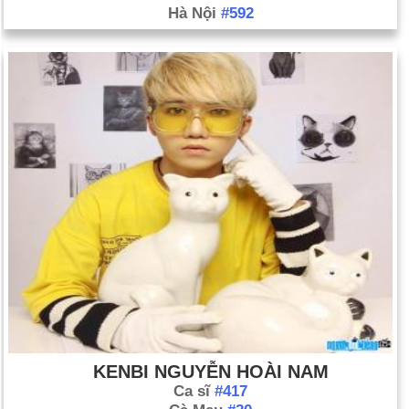
Hà Nội
#592
KENBI NGUYỄN HOÀI NAM
Ca sĩ
#417