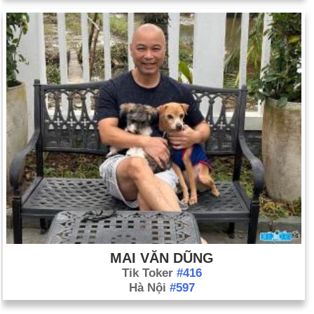
MAI VĂN DŨNG
Tik Toker
#416
Hà Nội
#597