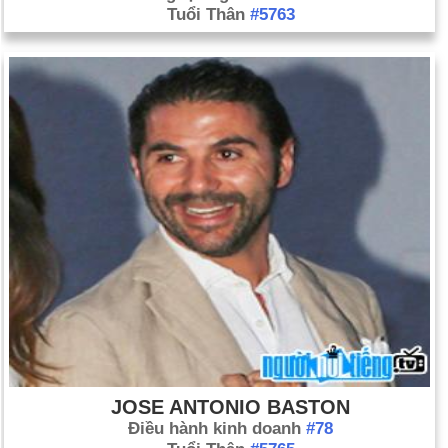
Tuổi Thân
#5763
JOSE ANTONIO BASTON
Điều hành kinh doanh
#78