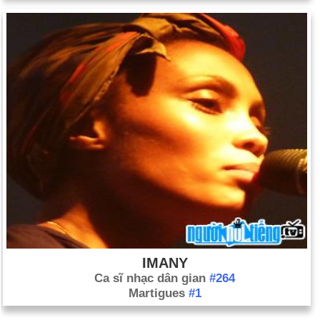
IMANY
Ca sĩ nhạc dân gian
#264
Martigues
#1