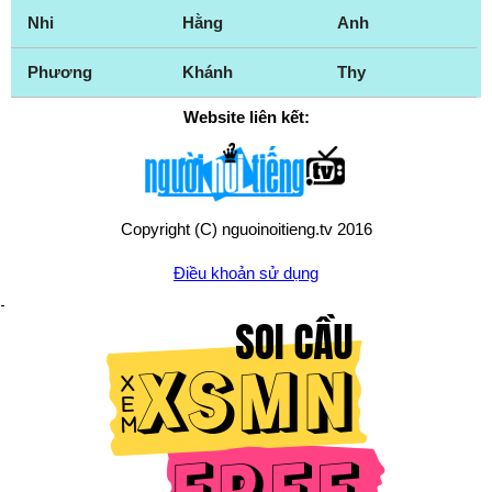
Nhi
Hằng
Anh
Phương
Khánh
Thy
Website liên kết:
Copyright (C) nguoinoitieng.tv 2016
Điều khoản sử dụng
Chính sách quyền riêng tư
Liên hệ:
mail.nguoinoitieng.tv@gmail.com