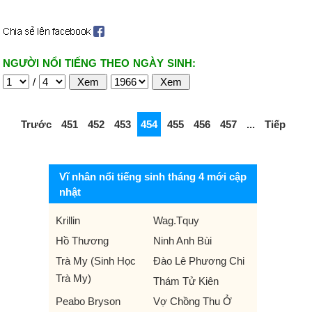
NGƯỜI NỔI TIẾNG THEO NGÀY SINH:
/
Trước
451
452
453
454
455
456
457
...
Tiếp
Vĩ nhân nổi tiếng sinh tháng 4 mới cập
nhật
Krillin
Wag.Tquy
Hồ Thương
Ninh Anh Bùi
Trà My (Sinh Học
Đào Lê Phương Chi
Trà My)
Thám Tử Kiên
Peabo Bryson
Vợ Chồng Thu Ở