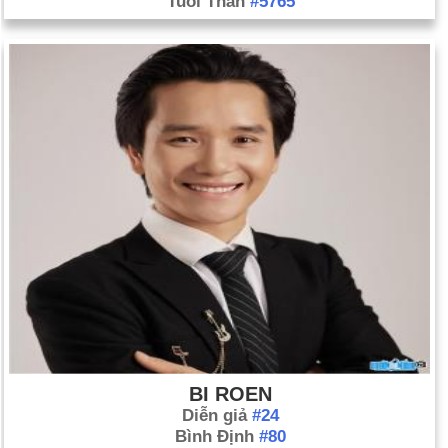
Tuổi Thân
#5765
BI ROEN
Diễn giả
#24
Bình Định
#80