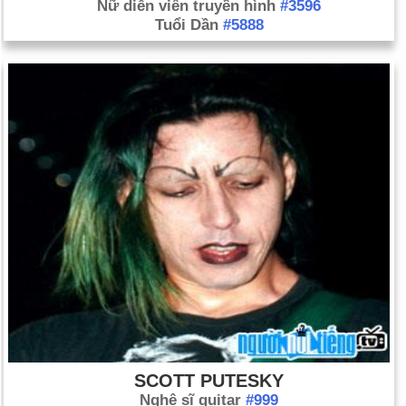
Nữ diễn viên truyền hình
#3596
Tuổi Dần
#5888
SCOTT PUTESKY
Nghệ sĩ guitar
#999