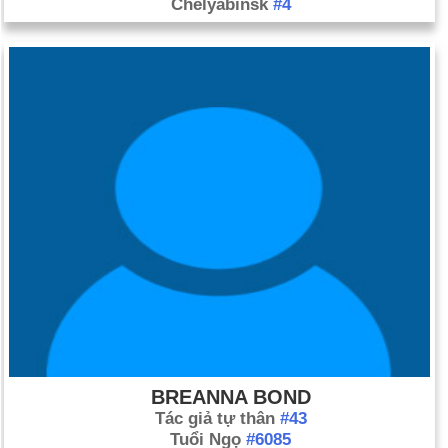
Chelyabinsk
#4
BREANNA BOND
Tác giả tự thân
#43
Tuổi Ngọ
#6085