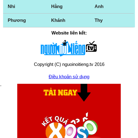
Nhi
Hằng
Anh
Phương
Khánh
Thy
Website liên kết:
Copyright (C) nguoinoitieng.tv 2016
Điều khoản sử dụng
Chính sách quyền riêng tư
Liên hệ:
mail.nguoinoitieng.tv@gmail.com