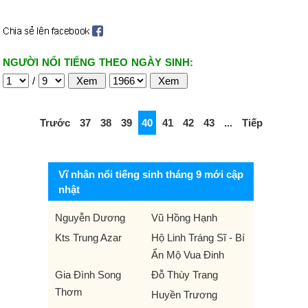
NGƯỜI NỔI TIẾNG THEO NGÀY SINH:
/
Trước
37
38
39
40
41
42
43
...
Tiếp
Vĩ nhân nổi tiếng sinh tháng 9 mới cập
nhật
Nguyễn Dương
Vũ Hồng Hạnh
Kts Trung Azar
Hộ Linh Tráng Sĩ - Bí
Ẩn Mộ Vua Đinh
Gia Đình Song
Đỗ Thùy Trang
Thơm
Huyền Trương