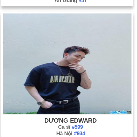
An Giang
#47
DƯƠNG EDWARD
Ca sĩ
#599
Hà Nội
#934