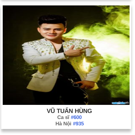
VŨ TUẤN HÙNG
Ca sĩ
#600
Hà Nội
#935