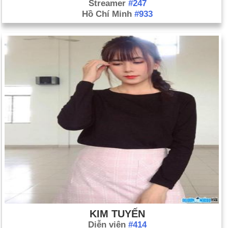
Streamer
#247
Hồ Chí Minh
#933
KIM TUYẾN
Diễn viên
#414