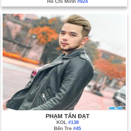
Hồ Chí Minh
#924
PHẠM TẤN ĐẠT
KOL
#138
Bến Tre
#45