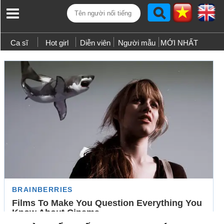
Ca sĩ
Hot girl
Diễn viên
Người mẫu
MỚI NHẤT