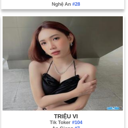
Nghệ An
#28
TRIỆU VI
Tik Toker
#104