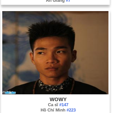
An Giang
#7
WOWY
Ca sĩ
#147
Hồ Chí Minh
#223