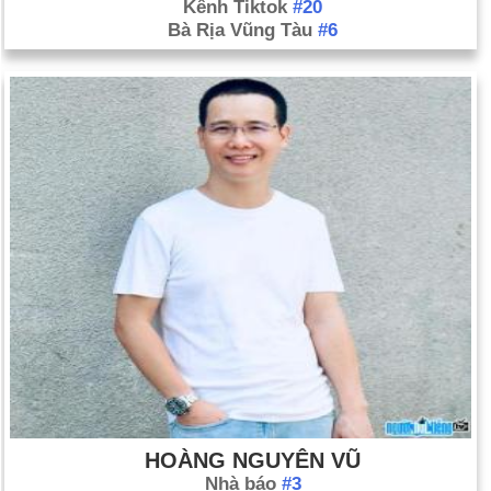
Kênh Tiktok
#20
Bà Rịa Vũng Tàu
#6
HOÀNG NGUYÊN VŨ
Nhà báo
#3