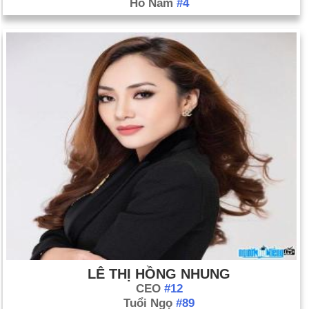
Hồ Nam
#4
LÊ THỊ HỒNG NHUNG
CEO
#12
Tuổi Ngọ
#89