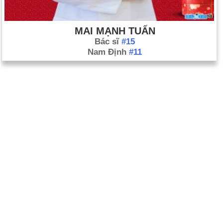
MAI MẠNH TUẤN
Bác sĩ
#15
Nam Định
#11