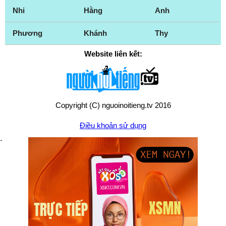
Nhi
Hằng
Anh
Phương
Khánh
Thy
Website liên kết:
Copyright (C) nguoinoitieng.tv 2016
Điều khoản sử dụng
Chính sách quyền riêng tư
Liên hệ:
mail.nguoinoitieng.tv@gmail.com