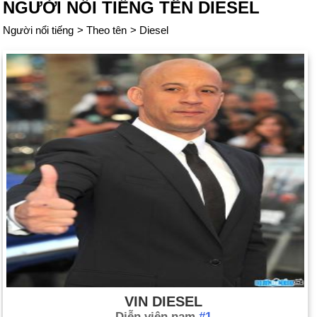
NGƯỜI NỔI TIẾNG TÊN DIESEL
Người nổi tiếng
>
Theo tên
>
Diesel
VIN DIESEL
Diễn viên nam
#1