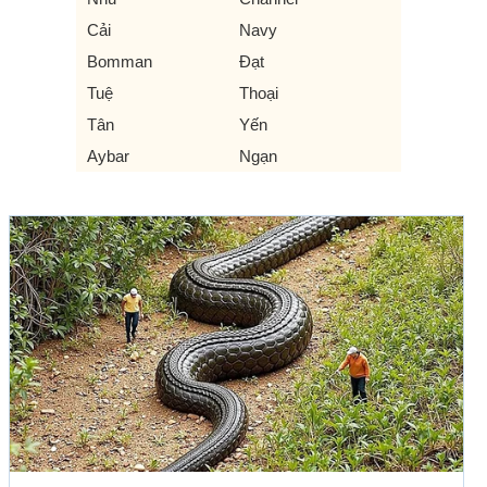
Cải
Navy
Bomman
Đạt
Tuệ
Thoại
Tân
Yến
Aybar
Ngạn