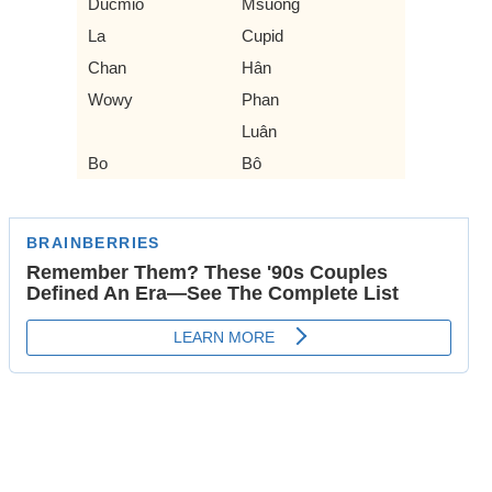
Ducmio
Msuong
La
Cupid
Chan
Hân
Wowy
Phan
Luân
Bo
Bô