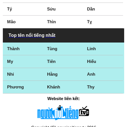
Tý
Sửu
Dần
Mão
Thìn
Tỵ
Top tên nổi tiếng nhất
Thành
Tùng
Linh
My
Tiên
Hiếu
Nhi
Hằng
Anh
Phương
Khánh
Thy
Website liên kết: