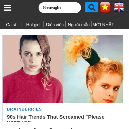
Ca sĩ
Hot girl
Diễn viên
Người mẫu
MỚI NHẤT