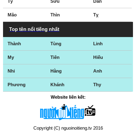
Tý
Sửu
Dần
Mão
Thìn
Tỵ
Top tên nổi tiếng nhất
Thành
Tùng
Linh
My
Tiên
Hiếu
Nhi
Hằng
Anh
Phương
Khánh
Thy
Website liên kết:
Copyright (C) nguoinoitieng.tv 2016