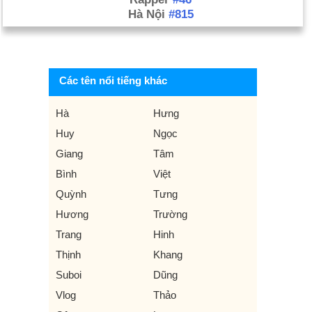
Hà Nội
#815
Các tên nổi tiếng khác
Hà
Hưng
Huy
Ngọc
Giang
Tâm
Bình
Việt
Quỳnh
Tưng
Hương
Trường
Trang
Hinh
Thịnh
Khang
Suboi
Dũng
Vlog
Thảo