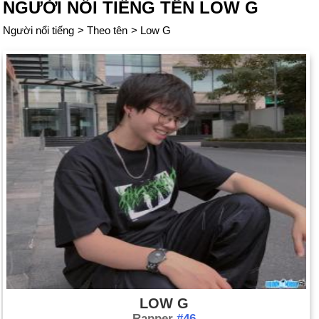
NGƯỜI NỔI TIẾNG TÊN LOW G
Người nổi tiếng
>
Theo tên
>
Low G
LOW G
Rapper
#46