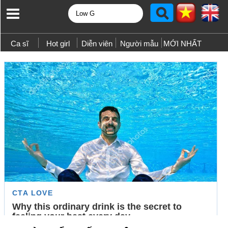
Ca sĩ
Hot girl
Diễn viên
Người mẫu
MỚI NHẤT