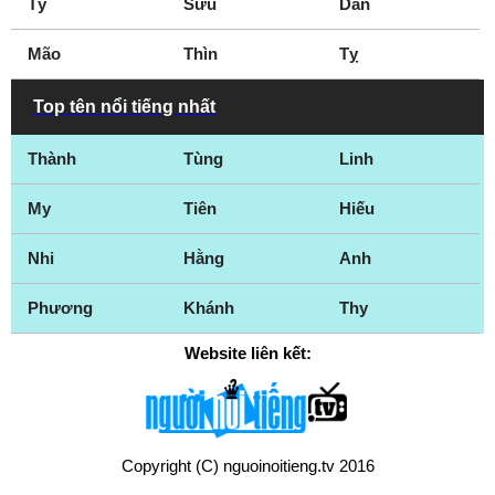
Tý
Sửu
Dần
Mão
Thìn
Tỵ
Top tên nổi tiếng nhất
Thành
Tùng
Linh
My
Tiên
Hiếu
Nhi
Hằng
Anh
Phương
Khánh
Thy
Website liên kết:
Copyright (C) nguoinoitieng.tv 2016