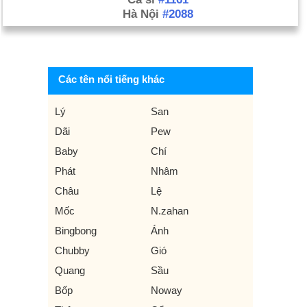
Hà Nội
#2088
Các tên nổi tiếng khác
Lý
San
Dãi
Pew
Baby
Chí
Phát
Nhâm
Châu
Lệ
Mốc
N.zahan
Bingbong
Ánh
Chubby
Gió
Quang
Sầu
Bốp
Noway