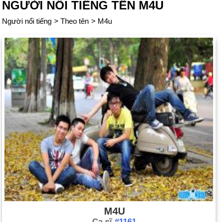
NGƯỜI NỔI TIẾNG TÊN M4U
Người nổi tiếng
>
Theo tên
>
M4u
M4U
Ca sĩ
#1161