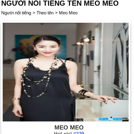
NGƯỜI NỔI TIẾNG TÊN MEO MEO
Người nổi tiếng
>
Theo tên
>
Meo Meo
MEO MEO
Hot girl
#229