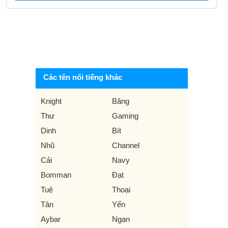
Các tên nổi tiếng khác
Knight
Bâng
Thư
Gaming
Dinh
Bít
Nhũ
Channel
Cải
Navy
Bomman
Đạt
Tuệ
Thoại
Tân
Yến
Aybar
Ngạn