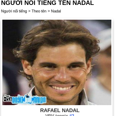
NGƯỜI NỔI TIẾNG TÊN NADAL
Người nổi tiếng
>
Theo tên
>
Nadal
RAFAEL NADAL
VĐV tennis
#2