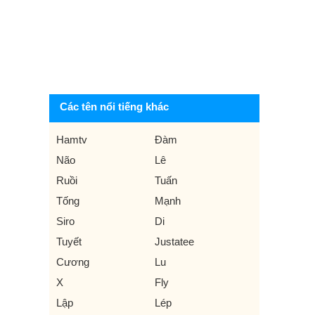
Các tên nổi tiếng khác
Hamtv
Đàm
Não
Lê
Ruồi
Tuấn
Tống
Mạnh
Siro
Di
Tuyết
Justatee
Cương
Lu
X
Fly
Lập
Lép