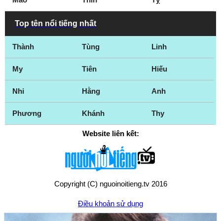
Top tên nổi tiếng nhất
Thành
Tùng
Linh
My
Tiên
Hiếu
Nhi
Hằng
Anh
Phương
Khánh
Thy
Website liên kết:
Copyright (C) nguoinoitieng.tv 2016
Điều khoản sử dụng