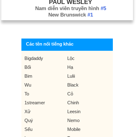
PAUL WESLEY
Nam diễn viên truyền hình
#5
New Brunswick
#1
Các tên nổi tiếng khác
Bigdaddy
Lộc
Bối
Hạ
Bim
Lulii
Wu
Black
To
Cỏ
1streamer
Chinh
Xử
Leesin
Quý
Nemo
Sếu
Mobile