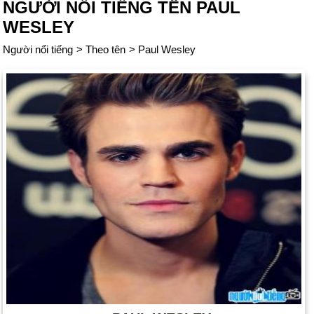
NGƯỜI NỔI TIẾNG TÊN PAUL
WESLEY
Người nổi tiếng
>
Theo tên
>
Paul Wesley