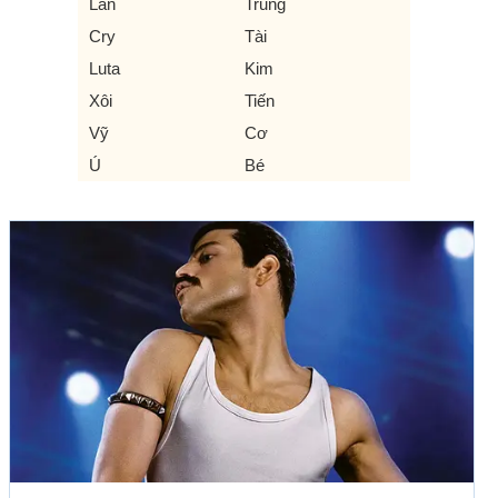
Lan
Trung
Cry
Tài
Luta
Kim
Xôi
Tiến
Vỹ
Cơ
Ú
Bé