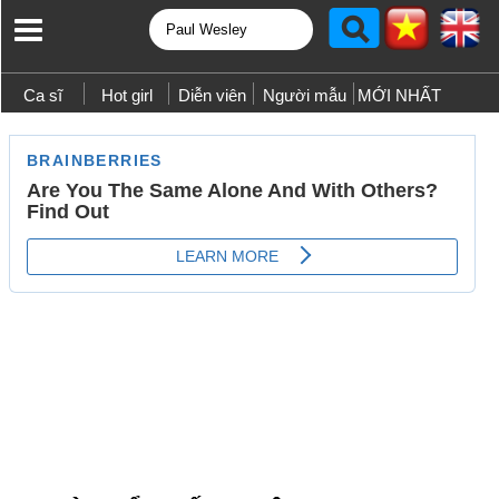
Ca sĩ
Hot girl
Diễn viên
Người mẫu
MỚI NHẤT