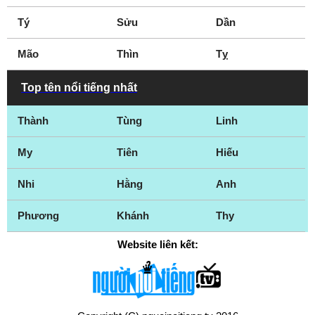
Tý
Sửu
Dần
Mão
Thìn
Tỵ
Top tên nổi tiếng nhất
Thành
Tùng
Linh
My
Tiên
Hiếu
Nhi
Hằng
Anh
Phương
Khánh
Thy
Website liên kết: