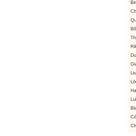
Bi
Ch
Qu
Bố
Th
Ri
Du
Gi
Li
Lộ
H
Lul
Bl
C
Ch