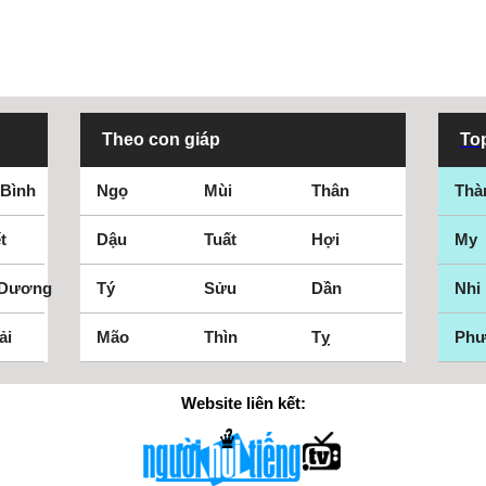
Theo con giáp
Top
 Bình
Ngọ
Mùi
Thân
Thà
t
Dậu
Tuất
Hợi
My
 Dương
Tý
Sửu
Dần
Nhi
ải
Mão
Thìn
Tỵ
Ph
Website liên kết: