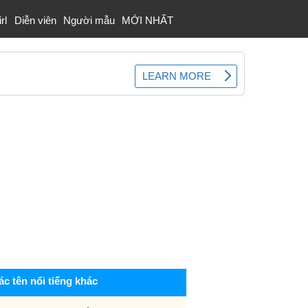
rl
Diễn viên
Người mẫu
MỚI NHẤT
ác tên nổi tiếng khác