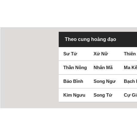
Theo cung hoàng đạo
Sư Tử
Xử Nữ
Thiên
Thần Nông
Nhân Mã
Ma Kế
Bảo Bình
Song Ngư
Bạch
Kim Ngưu
Song Tử
Cự Gi