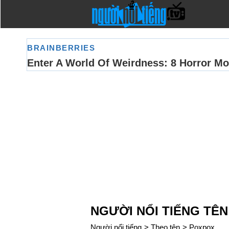
NGƯỜI NỔI TIẾNG TÊ
Người nổi tiếng
>
Theo tên
>
Poxpox