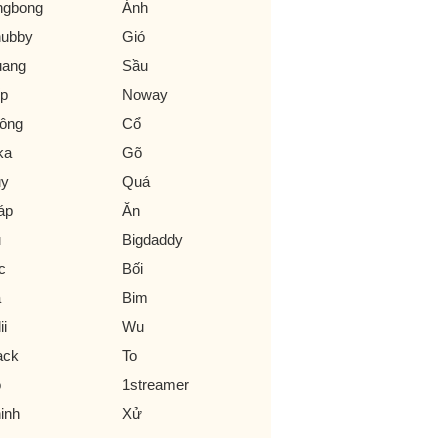
ngbong
Ánh
ubby
Gió
ang
Sầu
p
Noway
ông
Cổ
ka
Gõ
y
Quá
áp
Ăn
u
Bigdaddy
c
Bối
ạ
Bim
ii
Wu
ack
To
ỏ
1streamer
inh
Xử