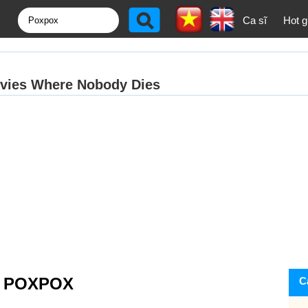
Ca sĩ
Hot gi
N POXPOX
C