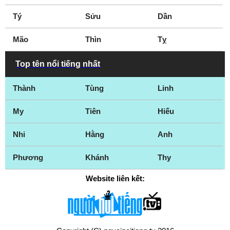
Tý
Sửu
Dần
Mão
Thìn
Tỵ
Top tên nổi tiếng nhất
Thành
Tùng
Linh
My
Tiên
Hiếu
Nhi
Hằng
Anh
Phương
Khánh
Thy
Website liên kết: