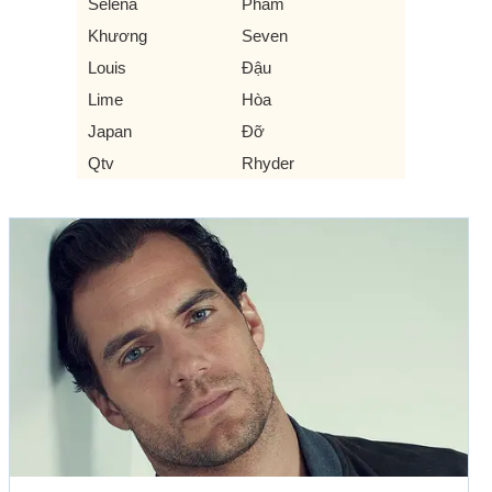
Selena
Pham
Khương
Seven
Louis
Đậu
Lime
Hòa
Japan
Đỡ
Qtv
Rhyder