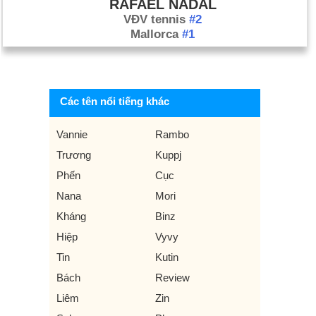
RAFAEL NADAL
VĐV tennis
#2
Mallorca
#1
Các tên nổi tiếng khác
Vannie
Rambo
Trương
Kuppj
Phến
Cục
Nana
Mori
Kháng
Binz
Hiệp
Vyvy
Tin
Kutin
Bách
Review
Liêm
Zin