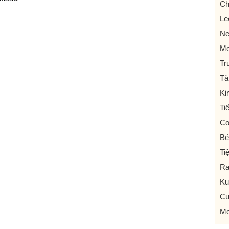
Ch
Le
N
Mo
Tr
Tà
Ki
Ti
C
Bé
Ti
R
Ku
Cụ
Mo