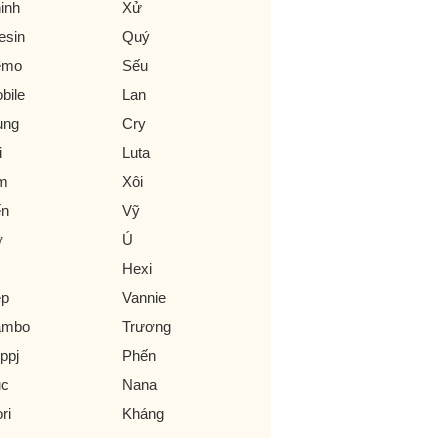
inh
Xử
esin
Quý
emo
Sếu
bile
Lan
ung
Cry
i
Luta
m
Xôi
ến
Vỹ
ơ
Ú
Hexi
ệp
Vannie
ambo
Trương
ppj
Phến
c
Nana
ri
Kháng