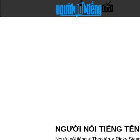
NGƯỜI NỔI TIẾNG TÊ
Người nổi tiếng
>
Theo tên
>
Ricky Stea