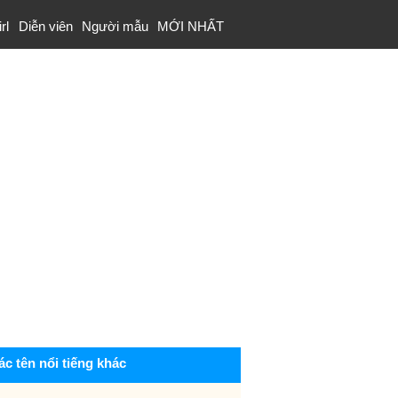
rl
Diễn viên
Người mẫu
MỚI NHẤT
ác tên nổi tiếng khác