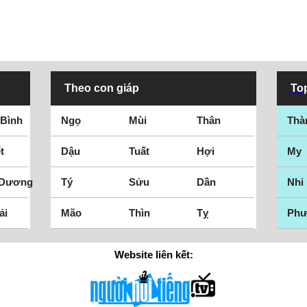
Theo con giáp
Top
 Bình
Ngọ
Mùi
Thân
Thà
t
Dậu
Tuất
Hợi
My
 Dương
Tý
Sửu
Dần
Nhi
ải
Mão
Thìn
Tỵ
Ph
Website liên kết: