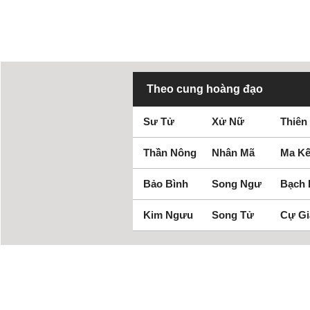
Theo cung hoàng đạo
Sư Tử
Xử Nữ
Thiên
Thần Nông
Nhân Mã
Ma Kế
Bảo Bình
Song Ngư
Bạch
Kim Ngưu
Song Tử
Cự Gi