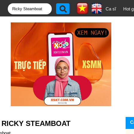
Ca sĩ
Hot gi
N RICKY STEAMBOAT
C
mboat