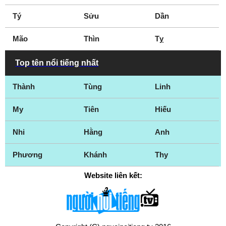
Tý
Sửu
Dần
Mão
Thìn
Tỵ
Top tên nổi tiếng nhất
Thành
Tùng
Linh
My
Tiên
Hiếu
Nhi
Hằng
Anh
Phương
Khánh
Thy
Website liên kết: