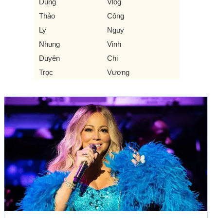
Dũng
Vlog
Thảo
Công
Ly
Nguy
Nhung
Vinh
Duyên
Chi
Trọc
Vương