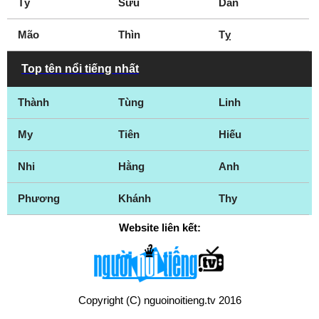
Tý
Sửu
Dần
Mão
Thìn
Tỵ
Top tên nổi tiếng nhất
Thành
Tùng
Linh
My
Tiên
Hiếu
Nhi
Hằng
Anh
Phương
Khánh
Thy
Website liên kết:
Copyright (C) nguoinoitieng.tv 2016