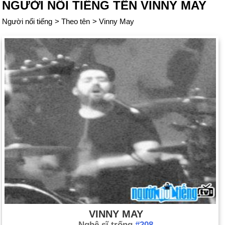
NGƯỜI NỔI TIẾNG TÊN VINNY MAY
Người nổi tiếng
>
Theo tên
>
Vinny May
VINNY MAY
Nghệ sĩ trống
#208