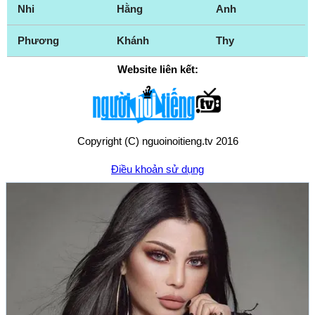
Nhi
Hằng
Anh
Phương
Khánh
Thy
Website liên kết:
Copyright (C) nguoinoitieng.tv 2016
Điều khoản sử dụng
Chính sách quyền riêng tư
Liên hệ:
mail.nguoinoitieng.tv@gmail.com