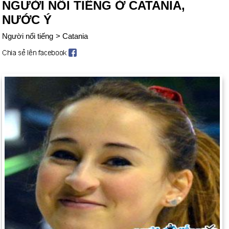
NGƯỜI NỔI TIẾNG Ở CATANIA,
NƯỚC Ý
Người nổi tiếng
>
Catania