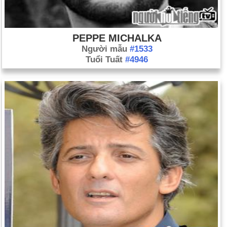
PEPPE MICHALKA
Người mẫu
#1533
Tuổi Tuất
#4946