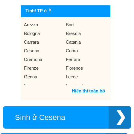
Tỉnh/ TP ở Ý
Arezzo
Bari
Bologna
Brescia
Carrara
Catania
Cesena
Como
Cremona
Ferrara
Firenze
Florence
Genoa
Lecce
Livorno
Lombardy
Hiển thị toàn bộ
Mantua
Marche
Milan
Milano
Modena
Monza
Sinh ở Cesena
Naples
Palermo
Parma
Pesaro