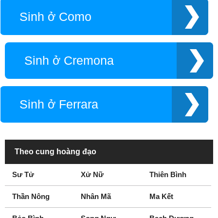
Pescara
Piacenza
Sinh ở Como
Pisa
Pistoia
Pordenone
Reggio Calabria
Reggiolo
Rimini
Sinh ở Cremona
Rome
Salerno
Torino
Trieste
Turin
Urbino
Sinh ở Ferrara
Venezia
Venice
Vicenza
Theo cung hoàng đạo
Sư Tử
Xử Nữ
Thiên Bình
Thần Nông
Nhân Mã
Ma Kết