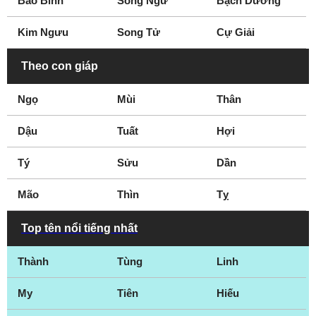
Bảo Bình
Song Ngư
Bạch Dương
Kim Ngưu
Song Tử
Cự Giải
Theo con giáp
Ngọ
Mùi
Thân
Dậu
Tuất
Hợi
Tý
Sửu
Dần
Mão
Thìn
Tỵ
Top tên nổi tiếng nhất
Thành
Tùng
Linh
My
Tiên
Hiếu