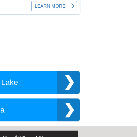
 Lake
ia