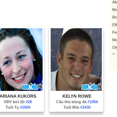
Ab
Be
Br
El
Fe
Mo
Ol
Pu
Re
Se
Ta
Ya
ARIANA KUKORS
KELYN ROWE
VĐV bơi lội
#28
Cầu thủ bóng đá
#1956
Tuổi Tỵ
#2569
Tuổi Mùi
#3435