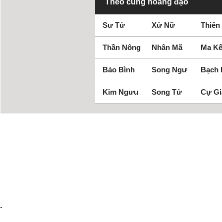
Theo cung hoàng đạo
Sư Tử
Xử Nữ
Thiên
Thần Nông
Nhân Mã
Ma Kế
Bảo Bình
Song Ngư
Bạch
Kim Ngưu
Song Tử
Cự Gi