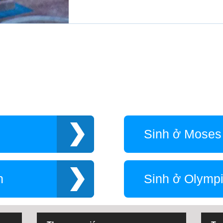
Sinh ở Moses
n
Sinh ở Olymp