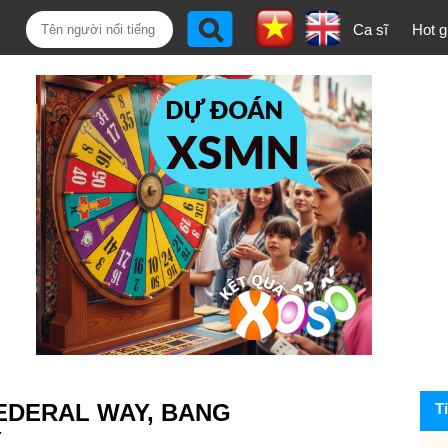
Ca sĩ
Hot gi
FEDERAL WAY, BANG
T
Ỳ