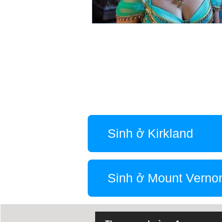
Sinh ở Kirkland
Sinh ở Mount Verno