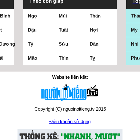
Theo con giáp
Top
 Bình
Ngọ
Mùi
Thân
Thà
t
Dậu
Tuất
Hợi
My
 Dương
Tý
Sửu
Dần
Nhi
ải
Mão
Thìn
Tỵ
Ph
Website liên kết:
Copyright (C) nguoinoitieng.tv 2016
Điều khoản sử dụng