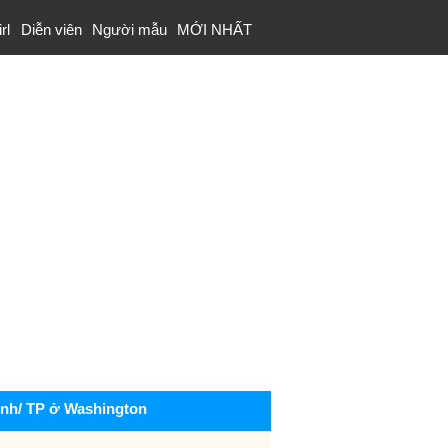
rl
Diễn viên
Người mẫu
MỚI NHẤT
ỉnh/ TP ở Washington