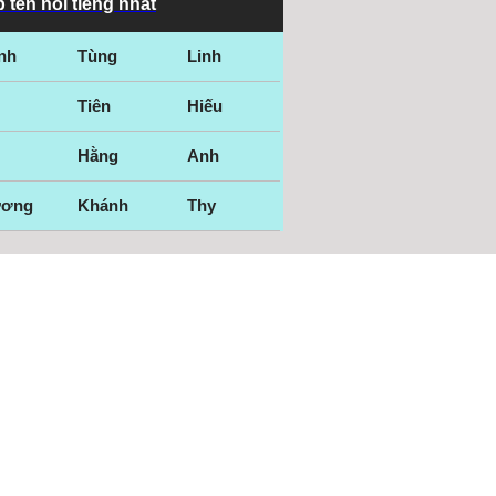
 tên nổi tiếng nhất
nh
Tùng
Linh
Tiên
Hiếu
Hằng
Anh
ương
Khánh
Thy