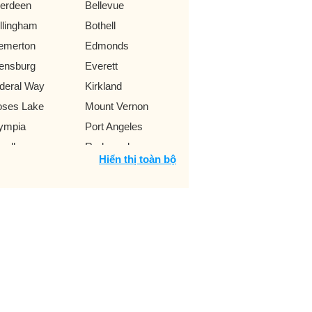
erdeen
Bellevue
llingham
Bothell
emerton
Edmonds
lensburg
Everett
deral Way
Kirkland
ses Lake
Mount Vernon
ympia
Port Angeles
yallup
Redmond
Hiển thị toàn bộ
nton
Richland
attle
Spokane
coma
Vancouver
kima