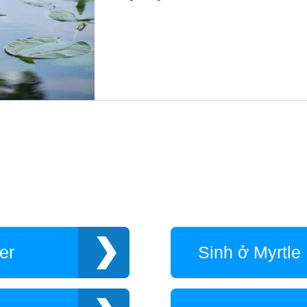
er
Sinh ở Myrtle