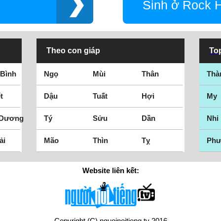
Sinh ở Rock H
Theo con giáp
Top
 Bình
Ngọ
Mùi
Thân
Thà
t
Dậu
Tuất
Hợi
My
 Dương
Tý
Sửu
Dần
Nhi
ải
Mão
Thìn
Tỵ
Ph
Website liên kết:
Copyright (C) nguoinoitieng.tv 2016