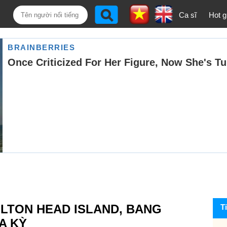
Ca sĩ
Hot gi
ILTON HEAD ISLAND, BANG
T
A KỲ