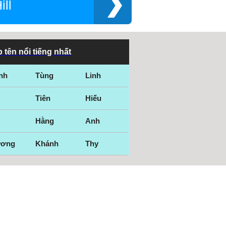
ill
 tên nổi tiếng nhất
nh
Tùng
Linh
Tiên
Hiếu
Hằng
Anh
ương
Khánh
Thy