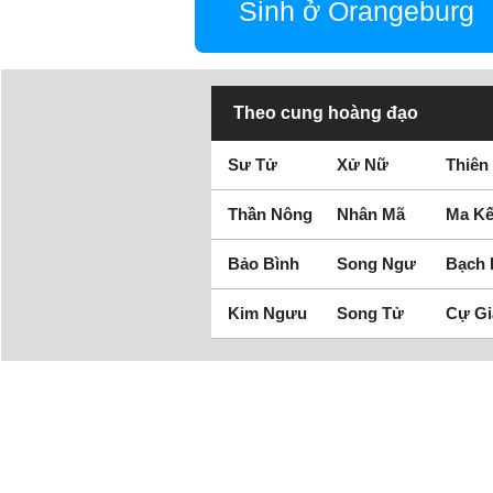
Sinh ở Orangeburg
Theo cung hoàng đạo
Sư Tử
Xử Nữ
Thiên
Thần Nông
Nhân Mã
Ma Kế
Bảo Bình
Song Ngư
Bạch
Kim Ngưu
Song Tử
Cự Gi