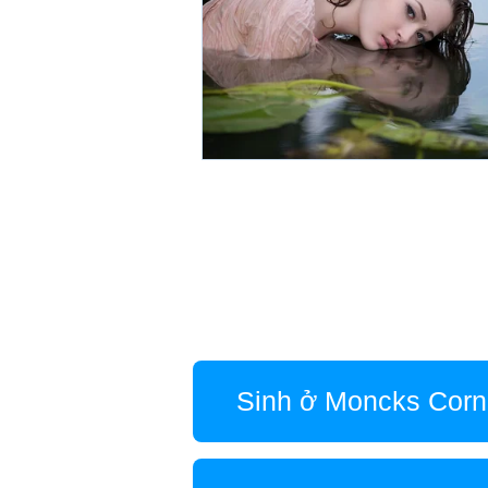
Sinh ở Moncks Corn