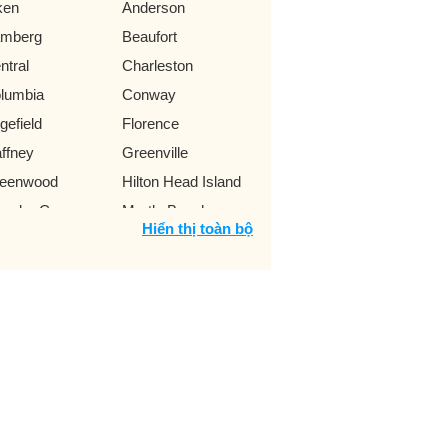
ken
Anderson
mberg
Beaufort
ntral
Charleston
lumbia
Conway
gefield
Florence
ffney
Greenville
eenwood
Hilton Head Island
ncks Corner
Myrtle Beach
Hiển thị toàn bộ
angeburg
Rock Hill
artanburg
Sumter
avelers Rest