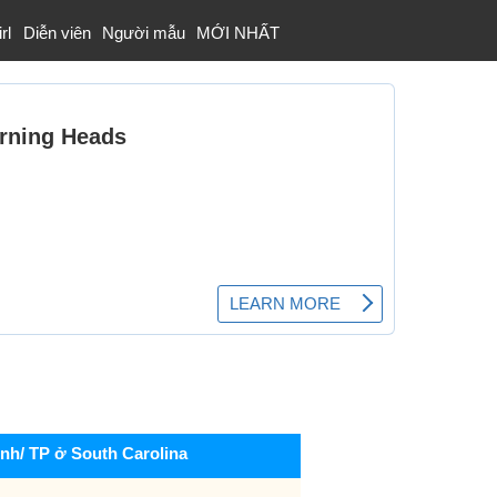
rl
Diễn viên
Người mẫu
MỚI NHẤT
ỉnh/ TP ở South Carolina