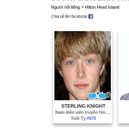
Người nổi tiếng
>
Hilton Head Island
STERLING KNIGHT
Nam diễn viên truyền hình
#137
Tuổi Tỵ
#570