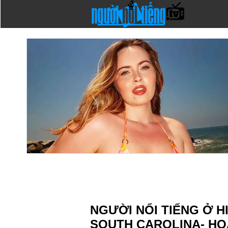
NGƯỜI NỔI TIẾNG Ở H
SOUTH CAROLINA- HO