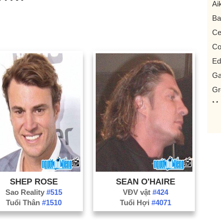
Ai
Ba
Ce
Co
Ed
Ga
Gr
Mo
Or
Sp
Tr
SHEP ROSE
SEAN O'HAIRE
Sao Reality
#515
VĐV vật
#424
Tuổi Thân
#1510
Tuổi Hợi
#4071