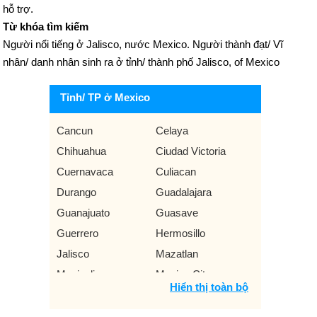
hỗ trợ.
Từ khóa tìm kiếm
Người nổi tiếng ở Jalisco, nước Mexico. Người thành đạt/ Vĩ
nhân/ danh nhân sinh ra ở tỉnh/ thành phố Jalisco, of Mexico
Tỉnh/ TP ở Mexico
Cancun
Celaya
Chihuahua
Ciudad Victoria
Cuernavaca
Culiacan
Durango
Guadalajara
Guanajuato
Guasave
Guerrero
Hermosillo
Jalisco
Mazatlan
Mexicali
Mexico City
Hiển thị toàn bộ
Monterrey
Oaxaca
Puebla
San Luis Potosi