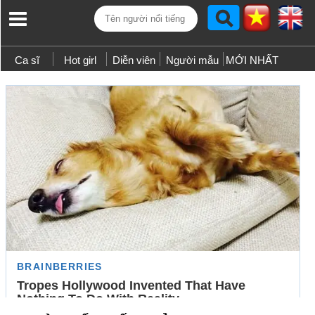
Ca sĩ
Hot girl
Diễn viên
Người mẫu
MỚI NHẤT