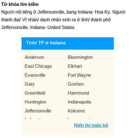
Từ khóa tìm kiếm
Người nổi tiếng ở Jeffersonville, bang Indiana- Hoa Kỳ. Người
thành đạt/ Vĩ nhân/ danh nhân sinh ra ở tỉnh/ thành phố
Jeffersonville, Indiana- United States
Tỉnh/ TP ở Indiana
Anderson
Bloomington
East Chicago
Elkhart
Evansville
Fort Wayne
Gary
Goshen
Greenfield
Hammond
Huntington
Indianapolis
Jeffersonville
Kokomo
Lafayette
Logansport
Hiển thị toàn bộ
Marion
Muncie
New Albany
New Castle