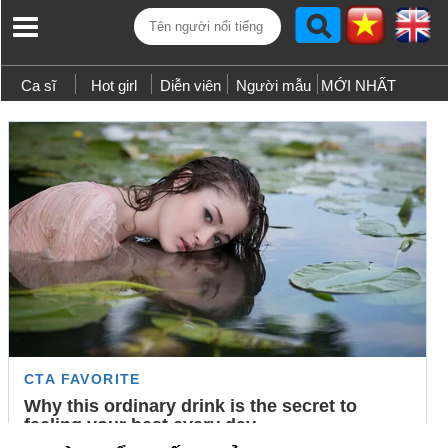
Ca sĩ
Hot girl
Diễn viên
Người mẫu
MỚI NHẤT