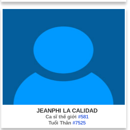
JEANPHI LA CALIDAD
Ca sĩ thế giới
#581
Tuổi Thân
#7525