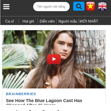
Ca sĩ
Hot girl
Diễn viên
Người mẫu
MỚI NHẤT