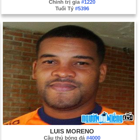
Chính trị gia
#1220
Tuổi Tý
#5396
LUIS MORENO
Cầu thủ bóng đá
#4000