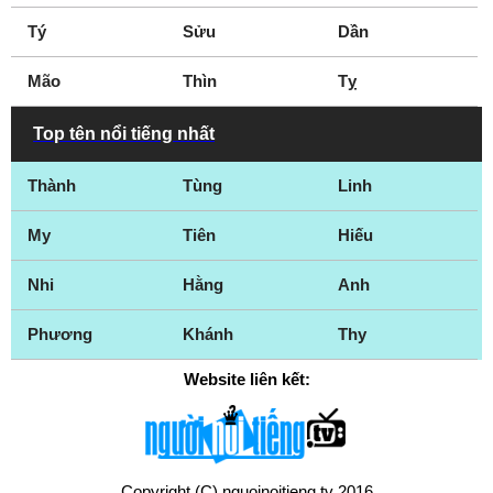
Tý
Sửu
Dần
Mão
Thìn
Tỵ
Top tên nổi tiếng nhất
Thành
Tùng
Linh
My
Tiên
Hiếu
Nhi
Hằng
Anh
Phương
Khánh
Thy
Website liên kết:
Copyright (C) nguoinoitieng.tv 2016