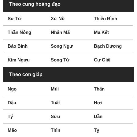
Warren
Westerville
Theo cung hoàng đạo
Westlake
Willoughby
Sư Tử
Xử Nữ
Thiên Bình
Worthington
Xenia
Youngstown
Zanesville
Thần Nông
Nhân Mã
Ma Kết
Bảo Bình
Song Ngư
Bạch Dương
Kim Ngưu
Song Tử
Cự Giải
Theo con giáp
Ngọ
Mùi
Thân
Dậu
Tuất
Hợi
Tý
Sửu
Dần
Mão
Thìn
Tỵ