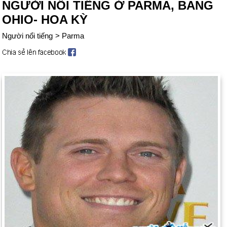
NGƯỜI NỔI TIẾNG Ở PARMA, BANG
OHIO- HOA KỲ
Người nổi tiếng
>
Parma