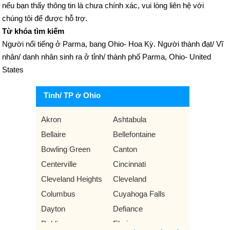
nếu bạn thấy thông tin là chưa chính xác, vui lòng liên hệ với
chúng tôi để được hỗ trợ.
Từ khóa tìm kiếm
Người nổi tiếng ở Parma, bang Ohio- Hoa Kỳ. Người thành đạt/ Vĩ
nhân/ danh nhân sinh ra ở tỉnh/ thành phố Parma, Ohio- United
States
Tỉnh/ TP ở Ohio
Akron
Ashtabula
Bellaire
Bellefontaine
Bowling Green
Canton
Centerville
Cincinnati
Cleveland Heights
Cleveland
Columbus
Cuyahoga Falls
Dayton
Defiance
Dublin
Elyria