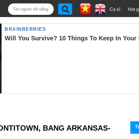
Ca sĩ
Hot gi
TONTITOWN, BANG ARKANSAS-
T