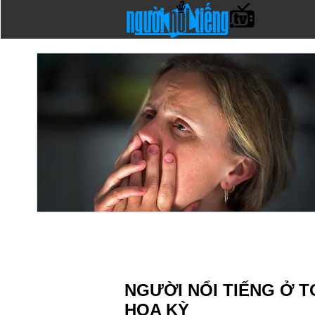
NGƯỜI NỔI TIẾNG Ở 
HOA KỲ