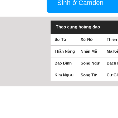
Sinh ở Camden
Theo cung hoàng đạo
Sư Tử
Xử Nữ
Thiên
Thần Nông
Nhân Mã
Ma Kế
Bảo Bình
Song Ngư
Bạch
Kim Ngưu
Song Tử
Cự Gi