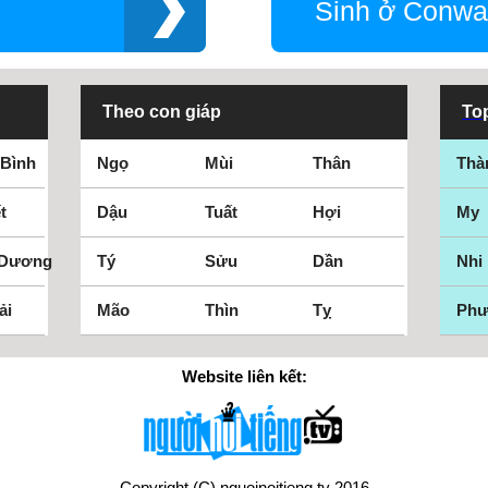
Sinh ở Conwa
Theo con giáp
Top
 Bình
Ngọ
Mùi
Thân
Thà
t
Dậu
Tuất
Hợi
My
 Dương
Tý
Sửu
Dần
Nhi
ải
Mão
Thìn
Tỵ
Ph
Website liên kết:
Copyright (C) nguoinoitieng.tv 2016