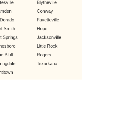
tesville
Blytheville
amden
Conway
 Dorado
Fayetteville
rt Smith
Hope
t Springs
Jacksonville
nesboro
Little Rock
ne Bluff
Rogers
ringdale
Texarkana
ntitown