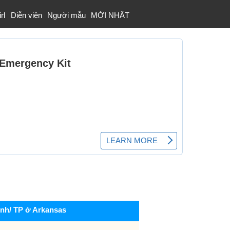
rl
Diễn viên
Người mẫu
MỚI NHẤT
ỉnh/ TP ở Arkansas