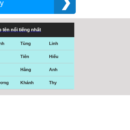
y
 tên nổi tiếng nhất
nh
Tùng
Linh
Tiên
Hiếu
Hằng
Anh
ương
Khánh
Thy