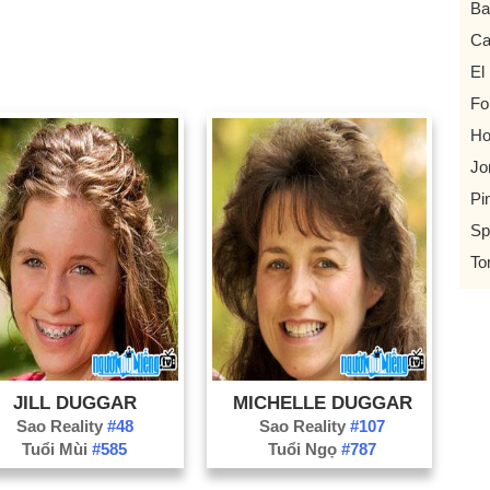
Ba
C
El
Fo
Ho
Jo
Pi
Sp
To
JILL DUGGAR
MICHELLE DUGGAR
Sao Reality
#48
Sao Reality
#107
Tuổi Mùi
#585
Tuổi Ngọ
#787