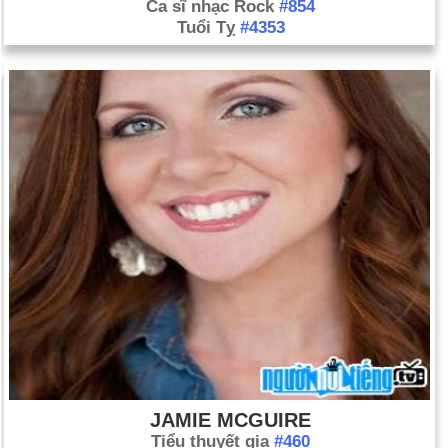
Ca sĩ nhạc Rock
#854
Tuổi Tỵ
#4353
JAMIE MCGUIRE
Tiểu thuyết gia
#460