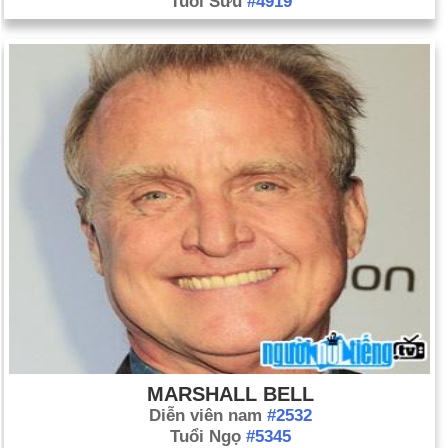
Tuổi Sửu
#4919
MARSHALL BELL
Diễn viên nam
#2532
Tuổi Ngọ
#5345