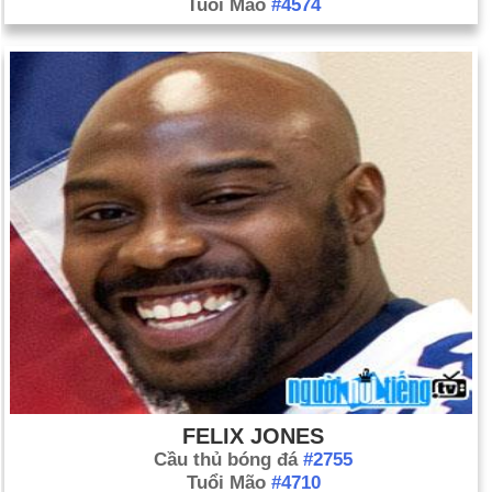
Tuổi Mão
#4574
FELIX JONES
Cầu thủ bóng đá
#2755
Tuổi Mão
#4710