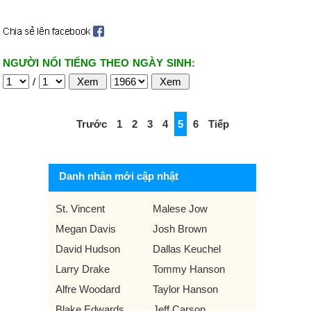
NGƯỜI NỔI TIẾNG THEO NGÀY SINH:
/
Trước
1
2
3
4
5
6
Tiếp
Danh nhân mới cập nhật
St. Vincent
Malese Jow
Megan Davis
Josh Brown
David Hudson
Dallas Keuchel
Larry Drake
Tommy Hanson
Alfre Woodard
Taylor Hanson
Blake Edwards
Jeff Carson