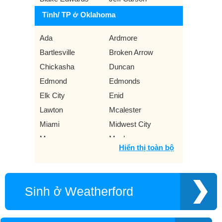
Tỉnh/ TP ở Oklahoma
Ada
Ardmore
Bartlesville
Broken Arrow
Chickasha
Duncan
Edmond
Edmonds
Elk City
Enid
Lawton
Mcalester
Miami
Midwest City
Moore
Muskogee
Hiển thị toàn bộ
Norman
Okemah
Oklahoma City
Shawnee
Stillwater
Tahlequah
Sinh ở Weatherford
Tulsa
Weatherford