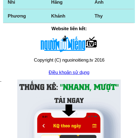
Nhi
Hằng
Anh
Phương
Khánh
Thy
Website liên kết:
Copyright (C) nguoinoitieng.tv 2016
Điều khoản sử dụng
Chính sách quyền riêng tư
Liên hệ:
mail.nguoinoitieng.tv@gmail.com