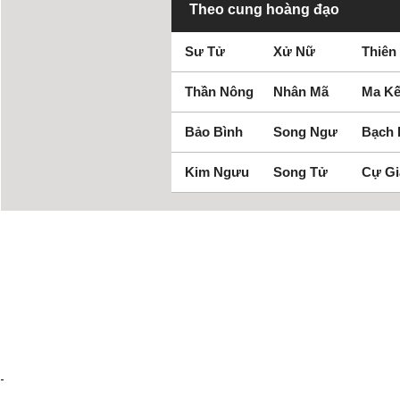
Theo cung hoàng đạo
Sư Tử
Xử Nữ
Thiên
Thần Nông
Nhân Mã
Ma Kế
Bảo Bình
Song Ngư
Bạch
Kim Ngưu
Song Tử
Cự Gi