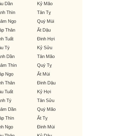
u Dần
Kỷ Mão
nh Thìn
Tân Tỵ
âm Ngọ
Quý Mùi
áp Thân
Ất Dậu
nh Tuất
Đinh Hợi
u Tý
Kỷ Sửu
nh Dần
Tân Mão
âm Thìn
Quý Tỵ
áp Ngọ
Ất Mùi
nh Thân
Đinh Dậu
u Tuất
Kỷ Hợi
nh Tý
Tân Sửu
âm Dần
Quý Mão
áp Thìn
Ất Tỵ
nh Ngọ
Đinh Mùi
u Thân
Kỷ Dậu