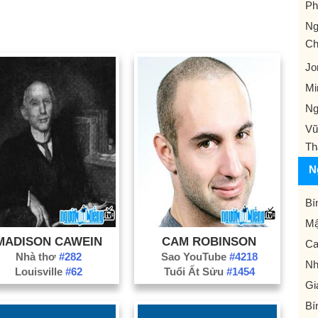
Ph
Ng
Ch
Jo
Mi
Ng
Vũ
Th
N
Bí
Mậ
MADISON CAWEIN
CAM ROBINSON
Ca
Nhà thơ
#282
Sao YouTube
#4218
Nh
Louisville
#62
Tuổi Ất Sửu
#1454
Gi
Bí