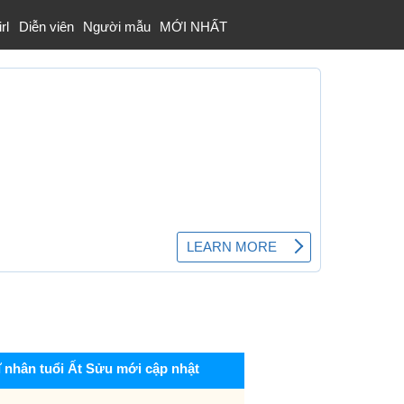
rl
Diễn viên
Người mẫu
MỚI NHẤT
ĩ nhân tuổi Ất Sửu mới cập nhật