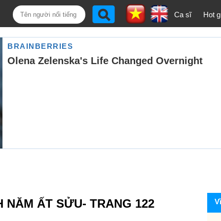
Ca sĩ
Hot gi
H NĂM ẤT SỬU- TRANG 122
V