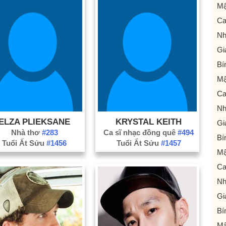
Mậ
Ca
Nh
Gi
Bí
Mậ
Ca
Nh
ELZA PLIEKSANE
KRYSTAL KEITH
Gi
Nhà thơ
#283
Ca sĩ nhạc đồng quê
#494
Bí
Tuổi Ất Sửu
#1456
Tuổi Ất Sửu
#1457
Mậ
Ca
Nh
Gi
Bí
Mậ