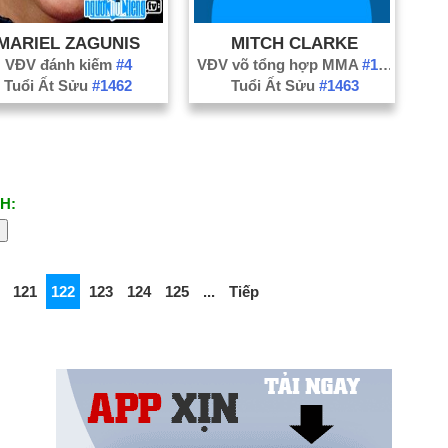
MARIEL ZAGUNIS
MITCH CLARKE
VĐV đánh kiếm
#4
VĐV võ tổng hợp MMA
#174
Tuổi Ất Sửu
#1462
Tuổi Ất Sửu
#1463
H:
121
122
123
124
125
...
Tiếp