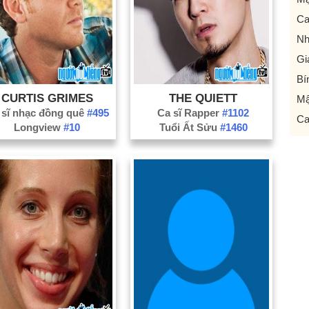
Ca
Nh
Gi
Bí
CURTIS GRIMES
THE QUIETT
Mậ
 sĩ nhạc đồng quê
#495
Ca sĩ Rapper
#1102
Ca
Longview
#10
Tuổi Ất Sửu
#1460