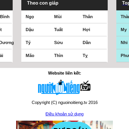
Theo con giáp
Top
 Bình
Ngọ
Mùi
Thân
Thà
t
Dậu
Tuất
Hợi
My
 Dương
Tý
Sửu
Dần
Nhi
ải
Mão
Thìn
Tỵ
Ph
Website liên kết:
Copyright (C) nguoinoitieng.tv 2016
Điều khoản sử dụng