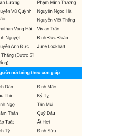
an Lương
Phạm Minh Trường
uyễn Vũ Quỳnh
Nguyễn Ngọc Hà
âu
Nguyễn Việt Thắng
nathan Vang Hải
Vivian Trần
nh Nguyệt
Đinh Đức Đoàn
uyễn Anh Đức
June Lockhart
 Thắng (Dược Sĩ
ắng)
gười nổi tiếng theo con giáp
nh Dần
Đinh Mão
u Thìn
Kỷ Tỵ
nh Ngọ
Tân Mùi
âm Thân
Quý Dậu
áp Tuất
Ất Hợi
nh Tý
Đinh Sửu