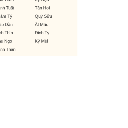
nh Tuất
Tân Hợi
âm Tý
Quý Sửu
áp Dần
Ất Mão
nh Thìn
Đinh Tỵ
u Ngọ
Kỷ Mùi
nh Thân