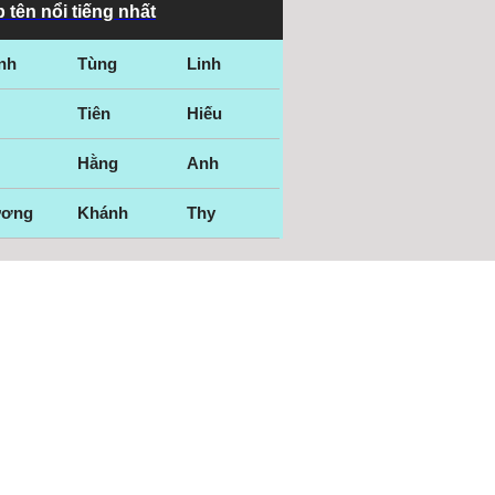
 tên nổi tiếng nhất
nh
Tùng
Linh
Tiên
Hiếu
Hằng
Anh
ương
Khánh
Thy