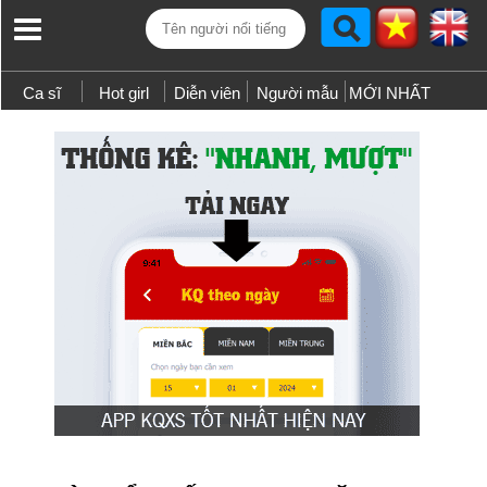
Ca sĩ
Hot girl
Diễn viên
Người mẫu
MỚI NHẤT