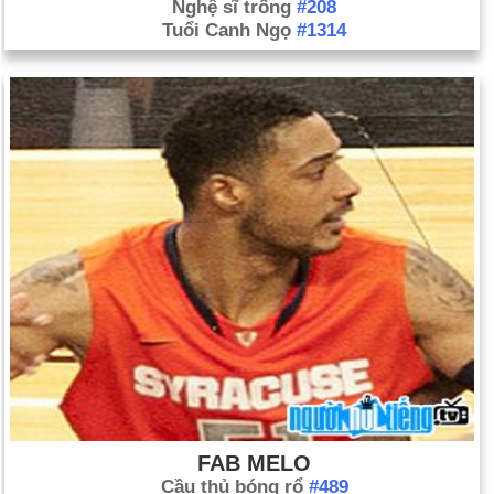
Nghệ sĩ trống
#208
Tuổi Canh Ngọ
#1314
FAB MELO
Cầu thủ bóng rổ
#489