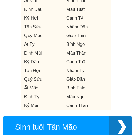
Ất Mùi
Bính Thân
Đinh Dậu
Mậu Tuất
Kỷ Hợi
Canh Tý
Tân Sửu
Nhâm Dần
Quý Mão
Giáp Thìn
Ất Tỵ
Bính Ngọ
Đinh Mùi
Mậu Thân
Kỷ Dậu
Canh Tuất
Tân Hợi
Nhâm Tý
Quý Sửu
Giáp Dần
Ất Mão
Bính Thìn
Đinh Tỵ
Mậu Ngọ
Kỷ Mùi
Canh Thân
Sinh tuổi Tân Mão