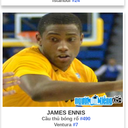
Istanbul
#24
JAMES ENNIS
Cầu thủ bóng rổ
#490
Ventura
#7