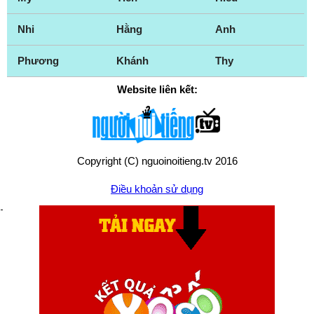
Nhi
Hằng
Anh
Phương
Khánh
Thy
Website liên kết:
Copyright (C) nguoinoitieng.tv 2016
Điều khoản sử dụng
Chính sách quyền riêng tư
Liên hệ:
mail.nguoinoitieng.tv@gmail.com