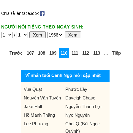
NGƯỜI NỔI TIẾNG THEO NGÀY SINH:
/
Trước
107
108
109
110
111
112
113
...
Tiếp
Vĩ nhân tuổi Canh Ngọ mới cập nhật
Vua Quạt
Phước Lầy
Nguyễn Văn Tuyên
Daveigh Chase
Jake Hall
Nguyễn Thành Lợi
Hồ Mạnh Thắng
Nyo Nguyễn
Lee Phương
Chef Q (Bùi Ngọc
Quỳnh)