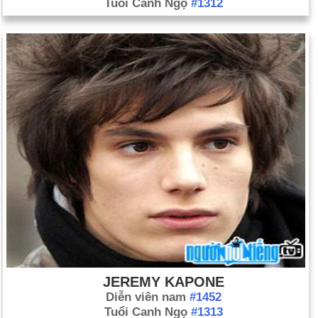
Tuổi Canh Ngọ
#1312
JEREMY KAPONE
Diễn viên nam
#1452
Tuổi Canh Ngọ
#1313