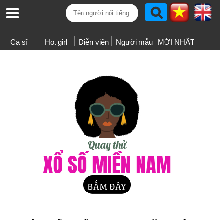
Ca sĩ
Hot girl
Diễn viên
Người mẫu
MỚI NHẤT