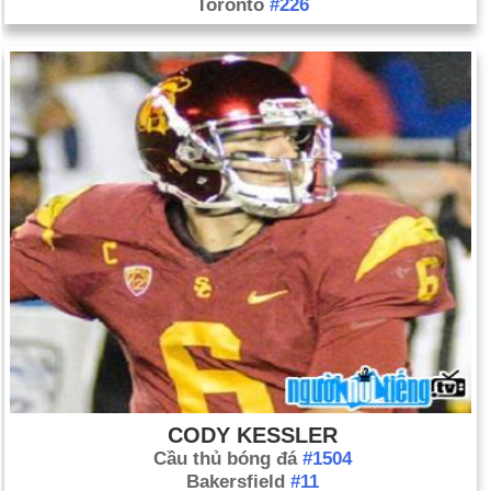
Toronto
#226
CODY KESSLER
Cầu thủ bóng đá
#1504
Bakersfield
#11