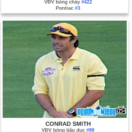
VĐV bóng chày
#422
Pontiac
#3
CONRAD SMITH
VĐV bóng bầu dục
#99