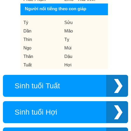
Người nổi tiếng theo con giáp
Tý
Sửu
Dần
Mão
Thìn
Tỵ
Ngọ
Mùi
Thân
Dậu
Tuất
Hợi
Sinh tuổi Tuất
Sinh tuổi Hợi