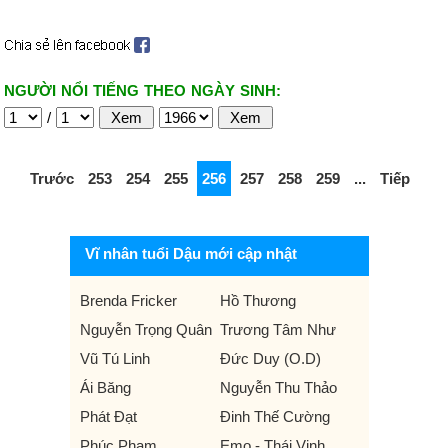
NGƯỜI NỔI TIẾNG THEO NGÀY SINH:
/
Trước
253
254
255
256
257
258
259
...
Tiếp
Vĩ nhân tuổi Dậu mới cập nhật
Brenda Fricker
Hồ Thương
Nguyễn Trọng Quân
Trương Tâm Như
Vũ Tú Linh
Đức Duy (O.D)
Ái Băng
Nguyễn Thu Thảo
Phát Đạt
Đinh Thế Cường
Phúc Phạm
Emo - Thái Vinh