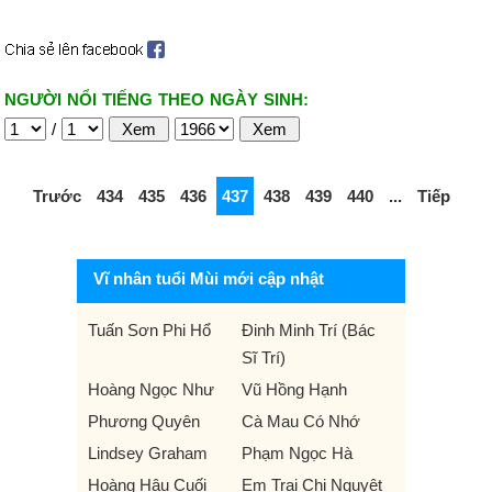
NGƯỜI NỔI TIẾNG THEO NGÀY SINH:
/
Trước
434
435
436
437
438
439
440
...
Tiếp
Vĩ nhân tuổi Mùi mới cập nhật
Tuấn Sơn Phi Hổ
Đinh Minh Trí (Bác
Sĩ Trí)
Hoàng Ngọc Như
Vũ Hồng Hạnh
Phương Quyên
Cà Mau Có Nhớ
Lindsey Graham
Phạm Ngọc Hà
Hoàng Hậu Cuối
Em Trai Chị Nguyệt