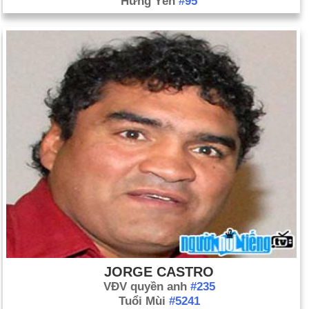
Hưng Yên
#95
JORGE CASTRO
VĐV quyền anh
#235
Tuổi Mùi
#5241