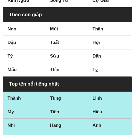
Kim Ngưu
Song Tử
Cự Giải
Theo con giáp
Ngọ
Mùi
Thân
Dậu
Tuất
Hợi
Tý
Sửu
Dần
Mão
Thìn
Tỵ
Top tên nổi tiếng nhất
Thành
Tùng
Linh
My
Tiên
Hiếu
Nhi
Hằng
Anh