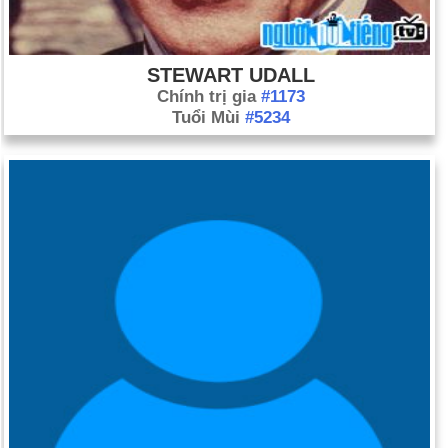
STEWART UDALL
Chính trị gia
#1173
Tuổi Mùi
#5234