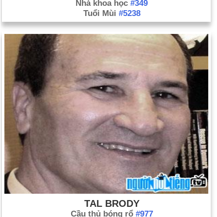
Nhà khoa học
#349
Tuổi Mùi
#5238
TAL BRODY
Cầu thủ bóng rổ
#977