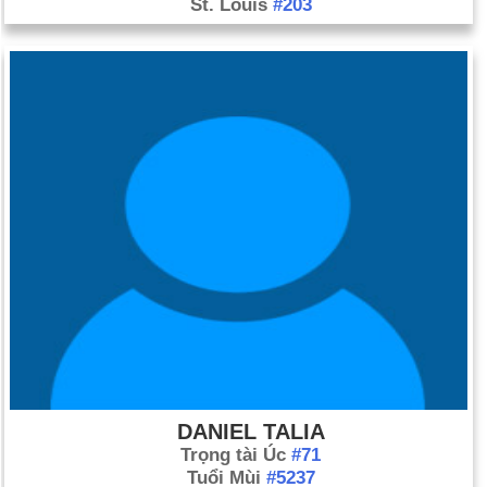
St. Louis
#203
DANIEL TALIA
Trọng tài Úc
#71
Tuổi Mùi
#5237