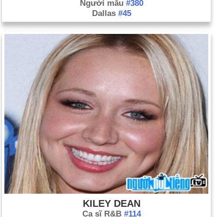
Người mẫu
#380
Dallas
#45
KILEY DEAN
Ca sĩ R&B
#114