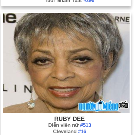
Tuổi Nhâm Tuất
#296
RUBY DEE
Diễn viên nữ
#513
Cleveland
#16