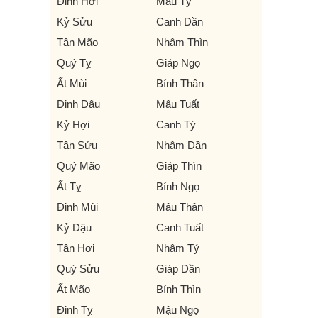
Đinh Hợi
Mậu Tý
Kỷ Sửu
Canh Dần
Tân Mão
Nhâm Thìn
Quý Tỵ
Giáp Ngọ
Ất Mùi
Bính Thân
Đinh Dậu
Mậu Tuất
Kỷ Hợi
Canh Tý
Tân Sửu
Nhâm Dần
Quý Mão
Giáp Thìn
Ất Tỵ
Bính Ngọ
Đinh Mùi
Mậu Thân
Kỷ Dậu
Canh Tuất
Tân Hợi
Nhâm Tý
Quý Sửu
Giáp Dần
Ất Mão
Bính Thìn
Đinh Tỵ
Mậu Ngọ