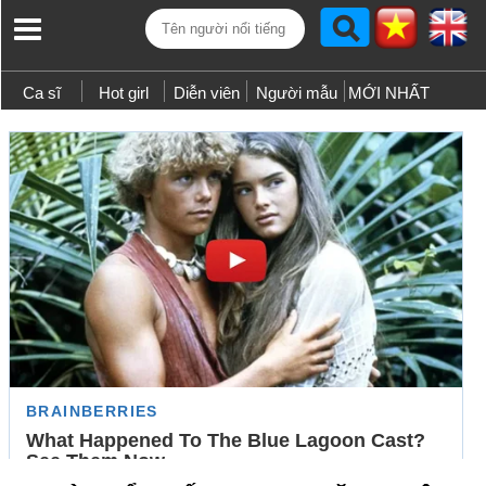
Ca sĩ
Hot girl
Diễn viên
Người mẫu
MỚI NHẤT