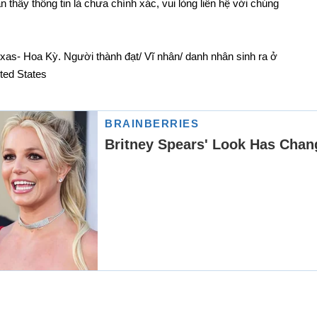
thấy thông tin là chưa chính xác, vui lòng liên hệ với chúng
exas- Hoa Kỳ. Người thành đạt/ Vĩ nhân/ danh nhân sinh ra ở
ited States