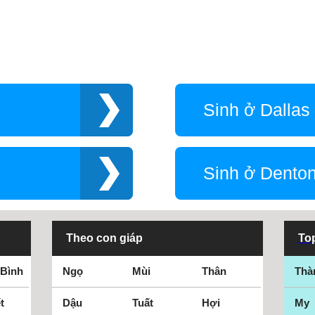
Sinh ở Dallas
Sinh ở Dento
Theo con giáp
Top
 Bình
Ngọ
Mùi
Thân
Thà
t
Dậu
Tuất
Hợi
My