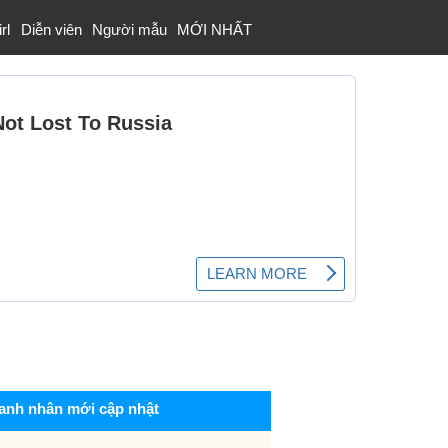
rl
Diễn viên
Người mẫu
MỚI NHẤT
anh nhân mới cập nhật