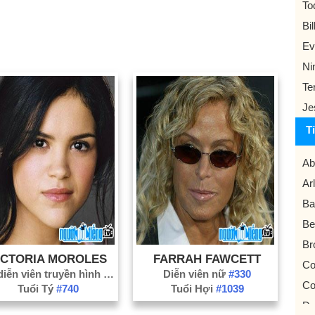
To
Bi
Ev
Ni
Te
Je
T
Ab
Ar
Ba
Be
Br
ICTORIA MOROLES
FARRAH FAWCETT
Co
Nữ diễn viên truyền hình
#285
Diễn viên nữ
#330
Co
Tuổi Tý
#740
Tuổi Hợi
#1039
De