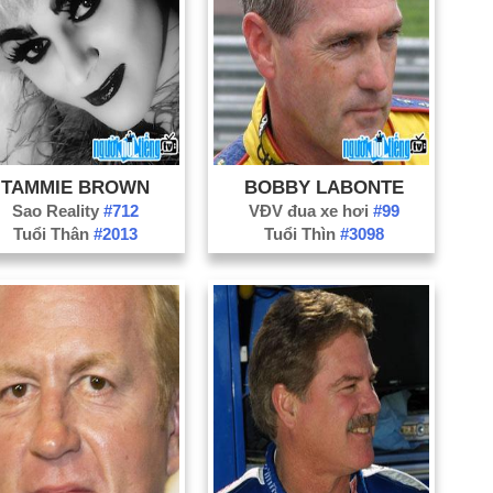
Or
Pa
Pl
Po
Ri
Sa
TAMMIE BROWN
BOBBY LABONTE
Sa
Sao Reality
#712
VĐV đua xe hơi
#99
Sh
Tuổi Thân
#2013
Tuổi Thìn
#3098
St
Sw
Ter
Te
To
Ty
W
Wi