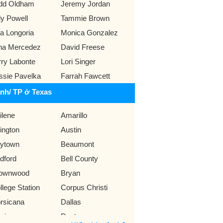
dd Oldham
Jeremy Jordan
lly Powell
Tammie Brown
a Longoria
Monica Gonzalez
na Mercedez
David Freese
rry Labonte
Lori Singer
ssie Pavelka
Farrah Fawcett
ỉnh/ TP ở Texas
ilene
Amarillo
lington
Austin
ytown
Beaumont
dford
Bell County
ownwood
Bryan
llege Station
Corpus Christi
rsicana
Dallas
nison
Denton