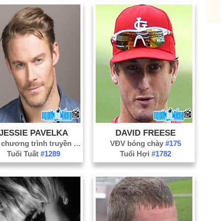
El
Fo
Ga
Gr
Ha
Hu
Irv
Ka
Le
JESSIE PAVELKA
DAVID FREESE
Lo
Dẫn chương trình truyền hình
#117
VĐV bóng chày
#175
Lu
Tuổi Tuất
#1289
Tuổi Hợi
#1782
Mc
Mi
Mi
No