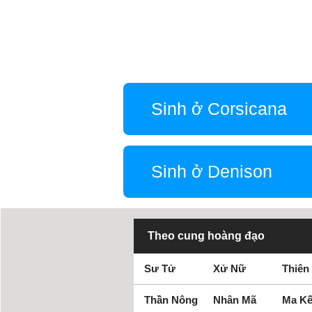
Sinh ở Corsicana
Sinh ở Denison
Theo cung hoàng đạo
Sư Tử
Xử Nữ
Thiên
Thần Nông
Nhân Mã
Ma Kế