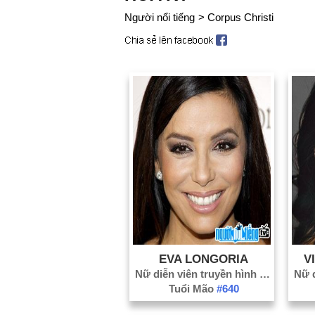
Người nổi tiếng
>
Corpus Christi
EVA LONGORIA
V
Nữ diễn viên truyền hình
#161
Tuổi Mão
#640